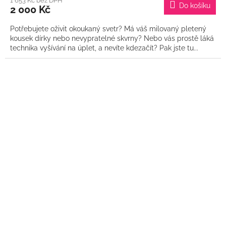
1 653 Kč bez DPH
Do košíku
2 000 Kč
Potřebujete oživit okoukaný svetr? Má váš milovaný pletený
kousek dírky nebo nevypratelné skvrny? Nebo vás prostě láká
technika vyšívání na úplet, a nevíte kdezačít? Pak jste tu...