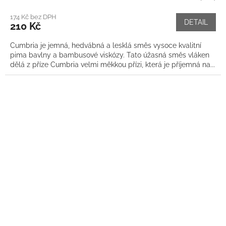
174 Kč bez DPH
DETAIL
210 Kč
Cumbria je jemná, hedvábná a lesklá směs vysoce kvalitní
pima bavlny a bambusové viskózy. Tato úžasná směs vláken
dělá z příze Cumbria velmi měkkou přízi, která je příjemná na...