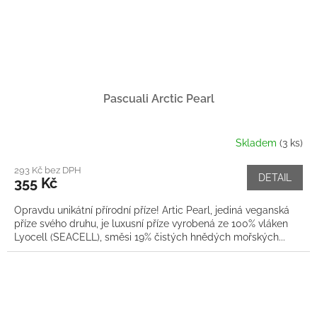
Pascuali Arctic Pearl
Skladem
(3 ks)
293 Kč bez DPH
DETAIL
355 Kč
Opravdu unikátní přírodní příze! Artic Pearl, jediná veganská
příze svého druhu, je luxusní příze vyrobená ze 100% vláken
Lyocell (SEACELL), směsi 19% čistých hnědých mořských...