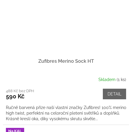
Zufibres Merino Sock HT
Skladem
(1 ks)
488 Kč bez DPH
DETAIL
590 Kč
Ručně barvená příze naší vlastní značky Zufibres! 100% merino
high twist, perfektní na celoroční pletení světříků a doplňků.
Krásně kreslí oka, díky vysokému skrutu skvěle...
Na KAL