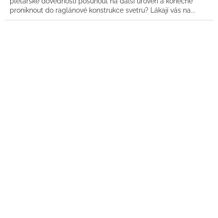
pletařské dovednosti posunout na další úroveň a konečně
proniknout do raglánové konstrukce svetru? Lákají vás na...