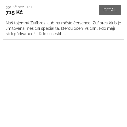
591 Kč bez DPH
DETAIL
715 Kč
Náš tajemný Zufibres klub na měsíc červenec! Zufibres klub je
limitovaná měsíční specialita, kterou ocení všichni, kdo mají
rádi překvapení! Kdo si nestihl...