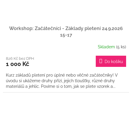
Workshop: Začátečníci - Základy pletení 24.9.2026
15-17
Skladem
(5 ks)
826 Kč bez DPH
Do košíku
1 000 Kč
Kurz základů pletení pro úplné nebo věčné začátečníky! V
úvodu si ukážeme druhy přízí, jejich tloušťky, různé druhy
materiálů a jehlic. Povíme si o tom, jak se plete vzorek a...