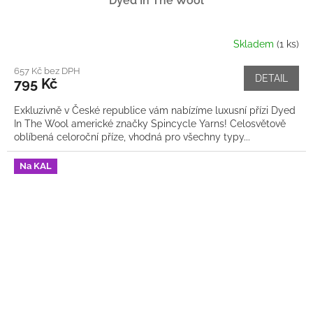
Dyed In The Wool
Skladem
(1 ks)
657 Kč bez DPH
DETAIL
795 Kč
Exkluzivně v České republice vám nabízíme luxusní přízi Dyed
In The Wool americké značky Spincycle Yarns! Celosvětově
oblíbená celoroční příze, vhodná pro všechny typy...
Na KAL