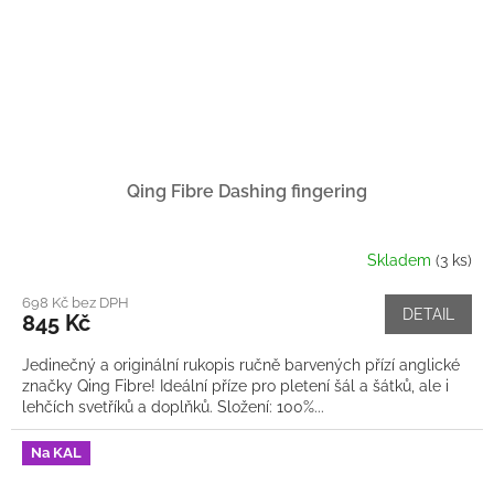
Qing Fibre Dashing fingering
Skladem
(3 ks)
698 Kč bez DPH
DETAIL
845 Kč
Jedinečný a originální rukopis ručně barvených přízí anglické
značky Qing Fibre! Ideální příze pro pletení šál a šátků, ale i
lehčích svetříků a doplňků. Složení: 100%...
Na KAL