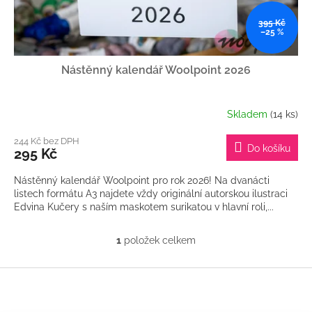
395 Kč
–25 %
Nástěnný kalendář Woolpoint 2026
Skladem
(14 ks)
244 Kč bez DPH
Do košíku
295 Kč
Nástěnný kalendář Woolpoint pro rok 2026! Na dvanácti
listech formátu A3 najdete vždy originální autorskou ilustraci
Edvina Kučery s naším maskotem surikatou v hlavní roli,...
1
položek celkem
O
v
l
Z
á
á
d
p