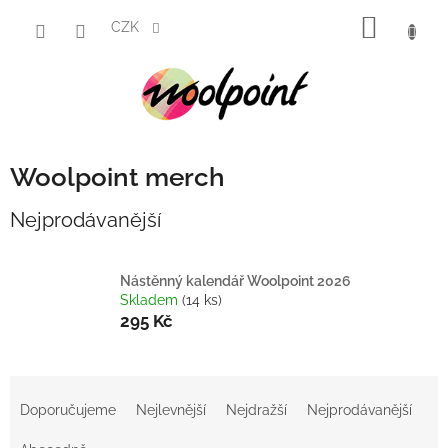
Přejít
NÁKUP
na
CZK
obsah
KOŠÍK
Woolpoint merch
Nejprodávanější
Nástěnný kalendář Woolpoint 2026
Skladem
(14 ks)
295 Kč
Ř
a
Doporučujeme
Nejlevnější
Nejdražší
Nejprodávanější
z