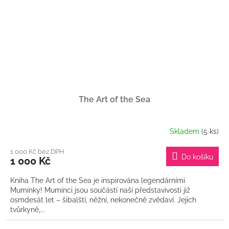
The Art of the Sea
Skladem
(5 ks)
1 000 Kč bez DPH
Do košíku
1 000 Kč
Kniha The Art of the Sea je inspirována legendárními
Mumínky! Mumínci jsou součástí naší představivosti již
osmdesát let – šibalští, něžní, nekonečně zvědaví. Jejich
tvůrkyně,...