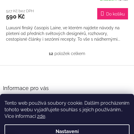
527 Kč bez DPH
Do košíku
590 Kč
Luxusní finský časopis Laine, ve kterém najdete návody na
pletení od předních světových designérů, rozhovory,
cestopisné články i sezónní recepty. To vše s nádhernými...
12
položek celkem
O
v
l
Z
á
á
d
p
a
a
Informace pro vás
c
t
í
Obchodní podmínky
í
p
Tento web používá soubory cookie. Dalším procházením
Podmínky ochrany osobních údajů
r
tohoto webu vyjadřujete souhlas s jejich používáním..
v
Více informací
zde
.
k
y
v
Nastavení
Vytvořil Shoptet