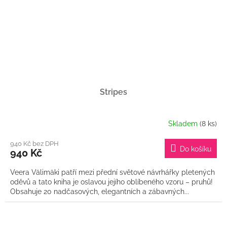
Stripes
Skladem
(8 ks)
940 Kč bez DPH
Do košíku
940 Kč
Veera Välimäki patří mezi přední světové návrhářky pletených
oděvů a tato kniha je oslavou jejího oblíbeného vzoru – pruhů!
Obsahuje 20 nadčasových, elegantních a zábavných...