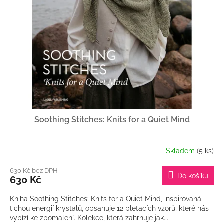
u
k
t
ů
Soothing Stitches: Knits for a Quiet Mind
Skladem
(5 ks)
630 Kč bez DPH
Do košíku
630 Kč
Kniha Soothing Stitches: Knits for a Quiet Mind, inspirovaná
tichou energií krystalů, obsahuje 12 pletacích vzorů, které nás
vybízí ke zpomalení. Kolekce, která zahrnuje jak...