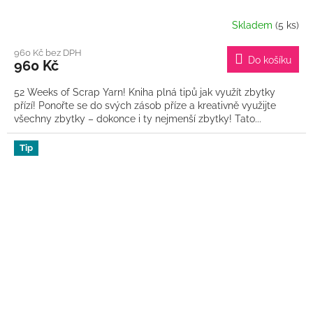
Skladem
(5 ks)
960 Kč bez DPH
Do košíku
960 Kč
52 Weeks of Scrap Yarn! Kniha plná tipů jak využít zbytky
přízí! Ponořte se do svých zásob příze a kreativně využijte
všechny zbytky – dokonce i ty nejmenší zbytky! Tato...
Tip