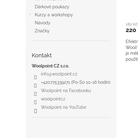
Dárkové poukazy
Kurzy a workshopy
Návody
182 K
220
Značky
Efektn
Wool! 
je měk
Kontakt
použit
vašim 
Woolpoint CZ s.r.o.
info
@
woolpoint.cz
+420775339271 (Po-So 10-16 hodin)
Woolpoint na Facebooku
woolpointcz
Woolpoint na YouTube