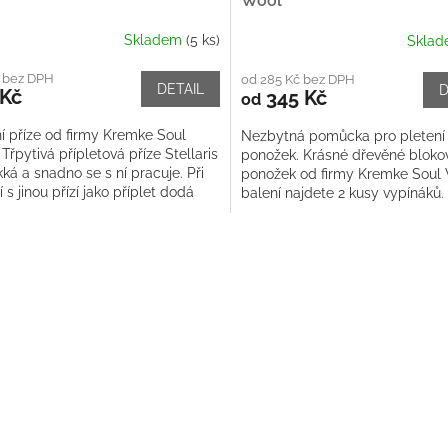
Wool
Skladem
(5 ks)
Skla
č bez DPH
od 285 Kč bez DPH
DETAIL
D
 Kč
345 Kč
od
í příze od firmy Kremke Soul
Nezbytná pomůcka pro pletení
Třpytivá přípletová příze Stellaris
ponožek. Krásné dřevěné bloko
ká a snadno se s ní pracuje. Při
ponožek od firmy Kremke Soul 
í s jinou přízí jako příplet dodá
balení najdete 2 kusy vypínáků.
projektům...
O
v
l
á
d
a
c
í
p
r
v