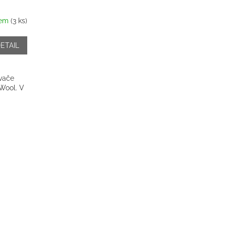
dem
(3 ks)
ETAIL
vače
Wool. V