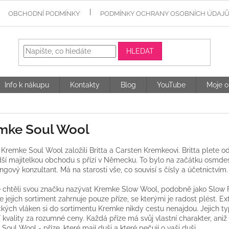
OBCHODNÍ PODMÍNKY
PODMÍNKY OCHRANY OSOBNÍCH ÚDAJ
HLEDAT
Info k nákupu
Kontakty
Blog
YouTube
Moje o
mke Soul Wool
Kremke Soul Wool založili Britta a Carsten Kremkeovi. Britta plete od
ší majitelkou obchodu s přízí v Německu. To bylo na začátku osmdesá
ngový konzultant. Má na starosti vše, co souvisí s čísly a účetnictvím.
 chtěli svou značku nazývat Kremke Slow Wool, podobně jako Slow Food
že jejich sortiment zahrnuje pouze příze, se kterými je radost plést. 
ckých vláken si do sortimentu Kremke nikdy cestu nenajdou. Jejich typ
í kvality za rozumné ceny. Každá příze má svůj vlastní charakter, aniž
Soul Wool - příze, které mají duši a které pečují o vaši duši.