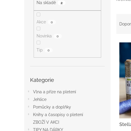
a
Na skladě
2
n
e
Ř
l
Akce
0
a
Dopor
z
e
Novinka
0
V
n
ý
í
Tip
0
p
p
i
r
s
o
p
d
Přeskočit
Kategorie
r
kategorie
u
o
k
Vlna a příze na pletení
d
t
u
ů
Jehlice
k
Pomůcky a doplňky
t
Knihy a časopisy o pletení
ů
ZBOŽÍ V AKCI
Stell
TIPY NA DÁRKY