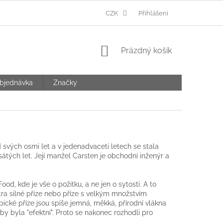
Ů
CZK
Přihlášení
NÁKUPNÍ
Prázdný košík
KOŠÍK
bjednávka
Značky
 svých osmi let a v jedenadvaceti letech se stala
tých let. Její manžel Carsten je obchodní inženýr a
, kde je vše o požitku, a ne jen o sytosti. A to
Extra silné příze nebo příze s velkým množstvím
ické příze jsou spíše jemná, měkká, přírodní vlákna
 by byla "efektní". Proto se nakonec rozhodli pro