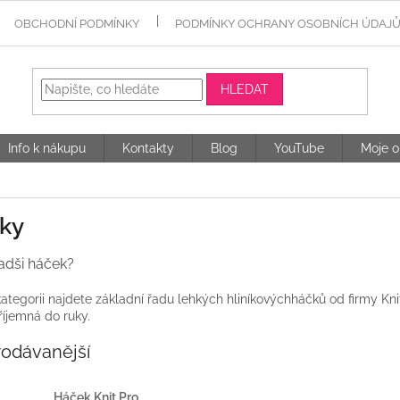
OBCHODNÍ PODMÍNKY
PODMÍNKY OCHRANY OSOBNÍCH ÚDAJ
HLEDAT
Info k nákupu
Kontakty
Blog
YouTube
Moje o
ky
adši háček?
kategorii najdete základní řadu lehkých hliníkovýchháčků od firmy KnitP
říjemná do ruky.
rodávanější
Háček Knit Pro