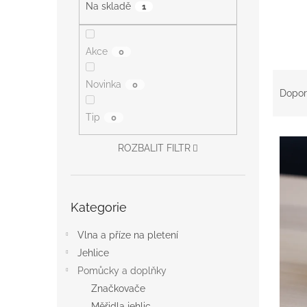
a
Na skladě
1
n
e
l
Akce
0
Ř
Novinka
0
a
Dopor
z
Tip
0
e
V
n
ROZBALIT FILTR
ý
í
p
p
i
r
Přeskočit
s
o
Kategorie
kategorie
p
d
r
u
Vlna a příze na pletení
o
k
Jehlice
d
t
u
ů
Pomůcky a doplňky
k
Značkovače
t
Měřidla jehlic