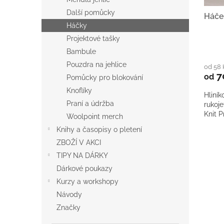
ů
Další pomůcky
Háče
Háčky
Projektové tašky
Bambule
Pouzdra na jehlice
od 58
7
od
Pomůcky pro blokování
Knoflíky
Hliní
Praní a údržba
rukoje
Knit P
Woolpoint merch
Knihy a časopisy o pletení
ZBOŽÍ V AKCI
TIPY NA DÁRKY
Dárkové poukazy
Kurzy a workshopy
Návody
Značky