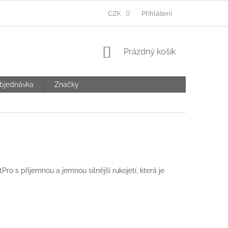
Ů
CZK
Přihlášení
NÁKUPNÍ
Prázdný košík
KOŠÍK
bjednávka
Značky
ro s příjemnou a jemnou silnější rukojetí, která je