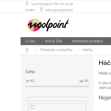
Přejít
+420775339271 (Po-So 10-16
na
hodin)
info@woolpoint.cz
obsah
O nás
Knit & Talk
Kamenná prodejna
Domů
Pomůcky a doplňky
Háčky
P
Háč
o
s
Cena
Máte r
t
r
70
Kč
95
Kč
V této 
a
velmi p
n
n
Nejp
í
p