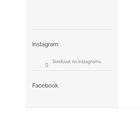
Instagram
Sledovat na Instagramu
Facebook
Z
á
p
a
t