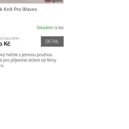
k Knit Pro Waves
Skladem
(1 ks)
 Kč bez DPH
DETAIL
0 Kč
kový háček s jemnou pružnou
tí pro příjemné držení od firmy
ro.
O
v
l
á
d
a
c
í
p
r