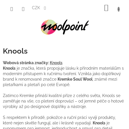
Přejít
NÁKUP
na
CZK
obsah
KOŠÍK
Knools
Webová stránka značky:
Knools
Knools
je značka, která propojuje lásku k přírodním materiálům s
moderním přístupem k ručnímu tvoření. Vznikla jako doplňkový
brand k renomované značce
Kremke Soul Wool
, známé mezi
pletařkami a pletaři po celé Evropě.
Zatímco Kremke přináší kvalitní příze z celého světa, Knools se
zaměřuje na vše, co pletení doprovází – od jemné péče o hotové
výrobky až po designové doplňky a nástroje.
S respektem k přírodě, pokožce a ruční práci vyvíjí produkty,
které nejen skvěle fungují, ale i krásně vypadají.
Knools
je
synonymem pro jemnost, jednoduchost a smysl pro detail.