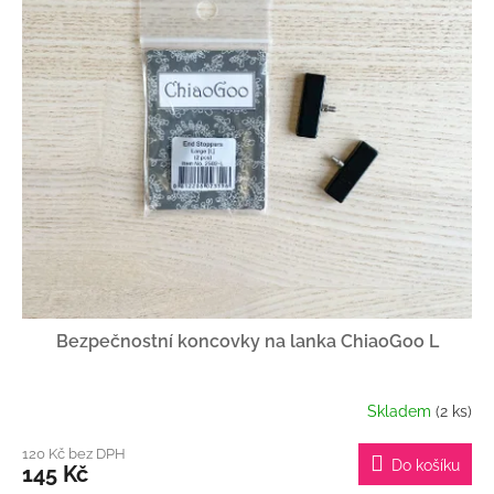
r
o
d
u
k
t
ů
Bezpečnostní koncovky na lanka ChiaoGoo L
Skladem
(2 ks)
120 Kč bez DPH
Do košíku
145 Kč