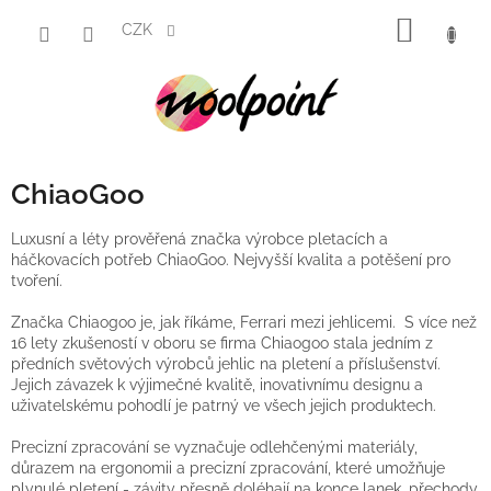
Přejít
NÁKUP
na
CZK
obsah
KOŠÍK
ChiaoGoo
Luxusní a léty prověřená značka výrobce pletacích a
háčkovacích potřeb ChiaoGoo. Nejvyšší kvalita a potěšení pro
tvoření.
Značka Chiaogoo je, jak říkáme, Ferrari mezi jehlicemi. S více než
16 lety zkušeností v oboru se firma Chiaogoo stala jedním z
předních světových výrobců jehlic na pletení a příslušenství.
Jejich závazek k výjimečné kvalitě, inovativnímu designu a
uživatelskému pohodlí je patrný ve všech jejich produktech.
Precizní zpracování se vyznačuje odlehčenými materiály,
důrazem na ergonomii a precizní zpracování, které umožňuje
plynulé pletení - závity přesně doléhají na konce lanek, přechody