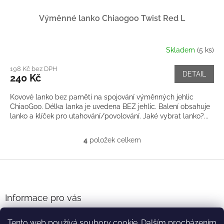
Výměnné lanko Chiaogoo Twist Red L
Skladem
(5 ks)
198 Kč bez DPH
DETAIL
240 Kč
Kovové lanko bez paměti na spojování výměnných jehlic
ChiaoGoo. Délka lanka je uvedena BEZ jehlic. Balení obsahuje
lanko a klíček pro utahování/povolování. Jaké vybrat lanko?...
4
položek celkem
O
v
l
Z
á
á
d
p
a
a
Informace pro vás
c
t
í
Obchodní podmínky
í
p
Tento web používá soubory cookie. Dalším procházením