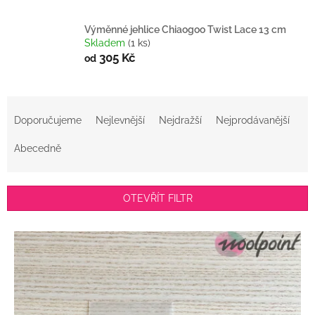
Výměnné jehlice Chiaogoo Twist Lace 13 cm
Skladem
(1 ks)
305 Kč
od
Ř
a
Doporučujeme
Nejlevnější
Nejdražší
Nejprodávanější
z
e
Abecedně
n
í
p
OTEVŘÍT FILTR
r
o
V
d
ý
u
p
k
i
t
s
ů
p