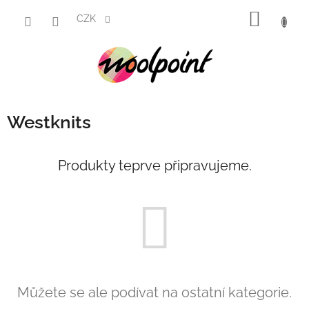
Přejít
NÁKUP
na
CZK
obsah
KOŠÍK
Westknits
Produkty teprve připravujeme.
Můžete se ale podívat na ostatní kategorie.