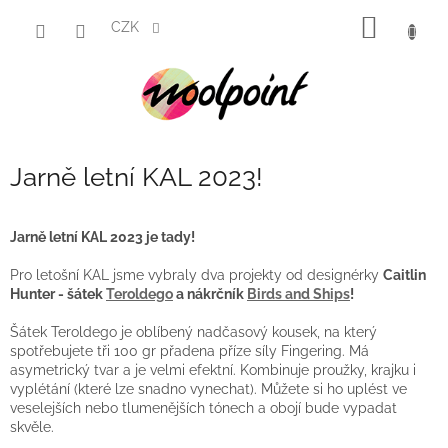
Přejít
NÁKUP
na
CZK
obsah
KOŠÍK
Jarně letní KAL 2023!
Jarně letní KAL 2023 je tady!
Pro letošní KAL jsme vybraly dva projekty od designérky
Caitlin
Hunter - šátek
Teroldego
a nákrčník
Birds and Ships
!
Šátek Teroldego je oblíbený nadčasový kousek, na který
spotřebujete tři 100 gr přadena příze síly Fingering. Má
asymetrický tvar a je velmi efektní. Kombinuje proužky, krajku i
vyplétání (které lze snadno vynechat).
Můžete si ho uplést ve
veselejších nebo tlumenějších tónech a obojí bude vypadat
skvěle.