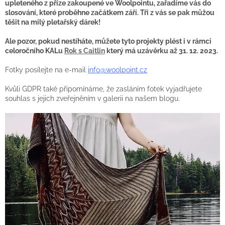
upleteného z příze zakoupené ve Woolpointu, zařadíme vás do
slosování, které proběhne začátkem září. Tři z vás se pak můžou
těšit na milý pletařský dárek!
Ale pozor, pokud nestíháte, můžete tyto projekty plést i v rámci
celoročního KALu
Rok s Caitlin
který má uzávěrku až 31. 12. 2023.
Fotky posílejte na e-mail
info@woolpoint.cz
Kvůli GDPR také připomínáme, že zasláním fotek vyjadřujete
souhlas s jejich zveřejněním v galerii na našem blogu.