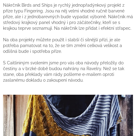
Nákrčník Birds and Ships je rychlý jednopřadýnkový projekt z
příze typu Fingering. Jsou na něj velmi vhodné ručně barvené
příze, ale i z jednobarevných bude vypadat výborně. Nákrčník má
středový krajkový panel vhodný i pro záčátečníky, kteří se s
krajkou teprve seznamují. Na nákrčník lze přidat i efektní střapec.
Na oba projekty můžete použít i slabší či silnější přízi, je ale
potřeba pamatovat na to, že se tím změní celková velikost a
odlišná bude i spotřeba příze.
S Caitlininým svolením jsme pro vás oba návody přeložily do
čestiny a v brzké době budou nahrány na Ravelry. Než se tak
stane, oba překlady vám rády pošleme e-mailem oproti
zaslanému dokladu o zakoupení návodu.