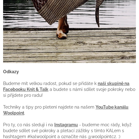
Odkazy
Budeme mít velkou radost, pokud se přidáte k
naší skupině na
Facebooku Knit & Talk
a budete s námi sdílet svoje pokroky nebo
si přijdete pro radu!
Techniky a tipy pro pletení najdete na našem
YouTube kanálu
Woolpoint
.
Pro ty, co nás sledují i na
Instagramu
- budeme moc rády, když
budete sdílet své pokroky a pletací zážitky s tímto KALem s
hashtagem #kalwoolpoint a označíte nás @woolpointcz. :)