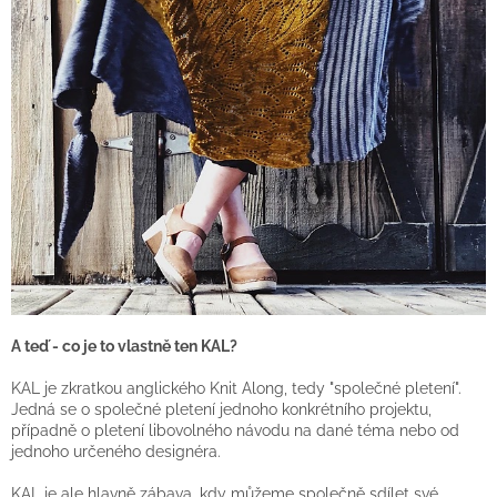
A teď - co je to vlastně ten KAL?
KAL je zkratkou anglického Knit Along, tedy "společné pletení".
Jedná se o společné pletení jednoho konkrétního projektu,
případně o pletení libovolného návodu na dané téma nebo od
jednoho určeného designéra.
KAL je ale hlavně zábava, kdy můžeme společně sdílet své