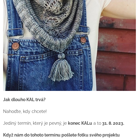
Jak dlouho KAL trvá?
Nahoďte, kdy chcete!
Jediný termín, který je pevný, je
konec KALu
a to
31. 8. 2023.
Když nám do tohoto termínu pošlete fotku svého projektu