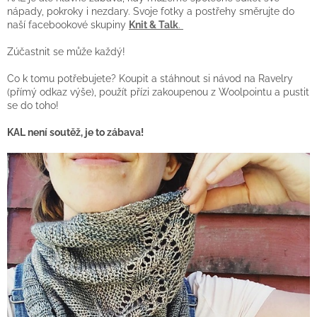
nápady, pokroky i nezdary. Svoje fotky a postřehy směrujte do
naší facebookové skupiny
Knit & Talk
.
Zúčastnit se může každý!
Co k tomu potřebujete? Koupit a stáhnout si návod na Ravelry
(přímý odkaz výše), použít přízi zakoupenou z Woolpointu a pustit
se do toho!
KAL není soutěž, je to zábava!