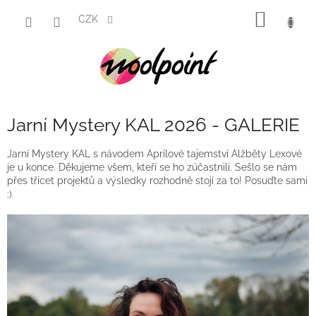
Přejít
NÁKUP
na
CZK
obsah
KOŠÍK
Jarní Mystery KAL 2026 - GALERIE
Jarní Mystery KAL s návodem Aprílové tajemství Alžběty Lexové
je u konce. Děkujeme všem, kteří se ho zúčastnili. Sešlo se nám
přes třicet projektů a výsledky rozhodně stojí za to! Posuďte sami
:)