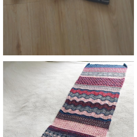
Co byste řekli na
Ne,
slevu 100 Kč na
BERU!
díky.
první nákup?