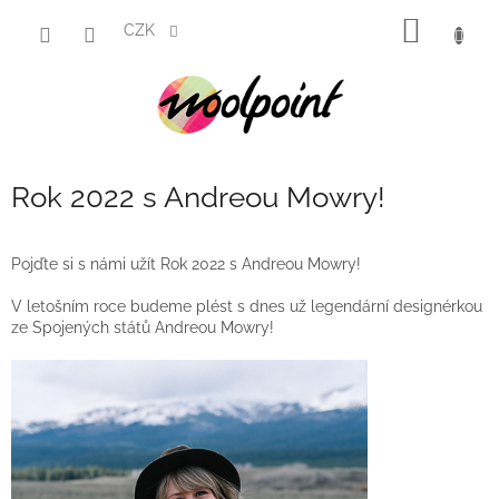
Přejít
NÁKUP
na
CZK
obsah
KOŠÍK
Rok 2022 s Andreou Mowry!
Pojďte si s námi užít Rok 2022 s Andreou Mowry!
V letošním roce budeme plést s dnes už legendární designérkou
ze Spojených států Andreou Mowry!