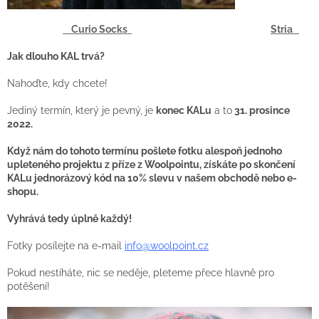
Curio Socks
Stria
Jak dlouho KAL trvá?
Nahoďte, kdy chcete!
Jediný termín, který je pevný, je
konec KALu
a to
31. prosince
2022.
Když nám do tohoto termínu pošlete fotku alespoň jednoho
upleteného projektu z příze z Woolpointu, získáte po skončení
KALu jednorázový kód na 10% slevu v našem obchodě nebo e-
shopu.
Vyhrává tedy úplně každý!
Fotky posílejte na e-mail
info@woolpoint.cz
Pokud nestíháte, nic se neděje, pleteme přece hlavně pro
potěšení!