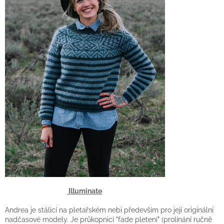
Illuminate
Andrea je stálicí na pletařském nebi především pro její originální
nadčasové modely. Je průkopnicí "fade pletení" (prolínání ručně