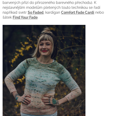
barvených přízí do přirozeného barevného přechodu). K
nejslavnějším modelům pletených touto technikou se řadí
napříkad svetr
So Faded
, kardigan
Comfort Fade Cardi
nebo
šátek
Find Your Fade
.