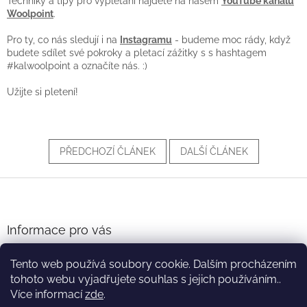
Techniky a tipy pro vyplétání najdete na našem
YouTube kanálu
Woolpoint
.
Pro ty, co nás sledují i na
Instagramu
- budeme moc rády, když
budete sdílet své pokroky a pletací zážitky s s hashtagem
#kalwoolpoint a označíte nás. :)
Užijte si pletení!
PŘEDCHOZÍ ČLÁNEK
DALŠÍ ČLÁNEK
Z
á
p
a
Informace pro vás
t
Obchodní podmínky
í
Tento web používá soubory cookie. Dalším procházením
Podmínky ochrany osobních údajů
tohoto webu vyjadřujete souhlas s jejich používáním..
Více informací
zde
.