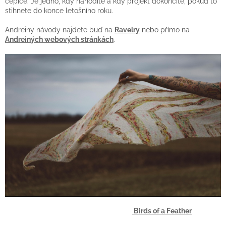
čepice. Je jedno, kdy nahodíte a kdy projekt dokončíte, pokud to
stihnete do konce letošního roku.
Andreiny návody najdete buď na
Ravelry
nebo přímo na
Andreiných webových stránkách
.
Birds of a Feather