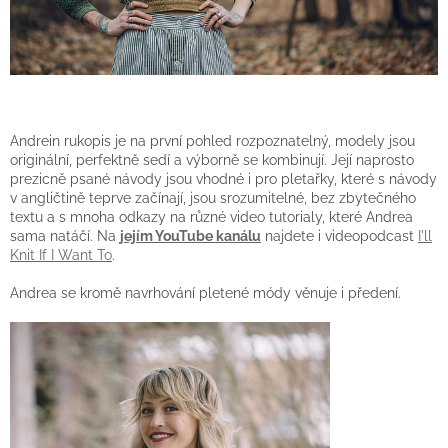
Andrein rukopis je na první pohled rozpoznatelný, modely jsou
originální, perfektně sedí a výborně se kombinují. Její naprosto
prezicně psané návody jsou vhodné i pro pletařky, které s návody
v angličtině teprve začínají, jsou srozumitelné, bez zbytečného
textu a s mnoha odkazy na různé video tutorialy, které Andrea
sama natáčí. Na
jejím YouTube kanálu
najdete i videopodcast
I'll
Knit If I Want To
.
Andrea se kromě navrhování pletené módy věnuje i předení.