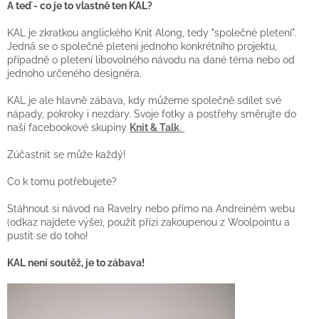
A teď - co je to vlastně ten KAL?
KAL je zkratkou anglického Knit Along, tedy "společné pletení".
Jedná se o společné pletení jednoho konkrétního projektu,
případně o pletení libovolného návodu na dané téma nebo od
jednoho určeného designéra.
KAL je ale hlavně zábava, kdy můžeme společně sdílet své
nápady, pokroky i nezdary. Svoje fotky a postřehy směrujte do
naší facebookové skupiny
Knit & Talk
.
Zúčastnit se může každý!
Co k tomu potřebujete?
Stáhnout si návod na Ravelry nebo přímo na Andreiném webu
(odkaz najdete výše), použít přízi zakoupenou z Woolpointu a
pustit se do toho!
KAL není soutěž, je to zábava!