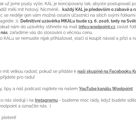
ak už jsme psaly výše, KAL je koncipovaný tak, abyste postupovali p
udíž měli mít hotový. Nicméně...
každý KAL je především o zábavě a ra
ic se neděje (jen vám možná ostatní účastníci na sítích svými fotkami 
ragédie :)).
Definitivní uzávěrka MKALu bude 13. 6. 2026, tedy na Svět
okud nám do uzávěrky stihnete na mail
info@woolpoint.cz
zaslat fot
 nás
, zařadíme vás do slosování o věcnou cenu.
o KALu se nemusíte nijak přihlašovat, stačí si koupit návod a přízi a na
y
mít velkou radost, pokud se přidáte k
naší skupině na Facebooku Kn
 přijdete pro radu!
y, tipy a náš podcast najdete na našem
YouTube kanálu Woolpoint
.
co nás sledují i na
Instagramu
- budeme moc rády, když budete sdílet
olpoint a označíte nás. :)
i pletení!