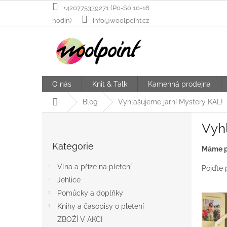
Přejít
+420775339271 (Po-So 10-16
na
hodin)
info@woolpoint.cz
obsah
O nás
Knit & Talk
Kamenná prodejna
Domů
Blog
Vyhlašujeme jarní Mystery KAL!
P
Vyh
o
Přeskočit
s
Kategorie
kategorie
Máme pr
t
r
Vlna a příze na pletení
Pojďte 
a
Jehlice
n
Pomůcky a doplňky
n
í
Knihy a časopisy o pletení
p
ZBOŽÍ V AKCI