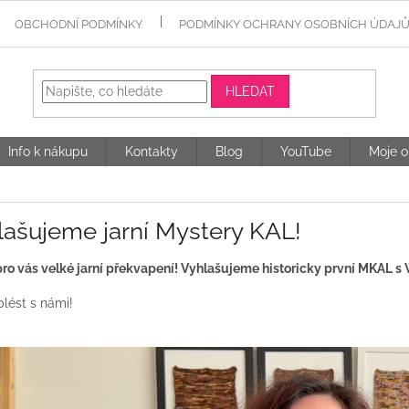
OBCHODNÍ PODMÍNKY
PODMÍNKY OCHRANY OSOBNÍCH ÚDAJ
HLEDAT
Info k nákupu
Kontakty
Blog
YouTube
Moje o
lašujeme jarní Mystery KAL!
o vás velké jarní překvapení! Vyhlašujeme historicky první MKAL s
plést s námi!