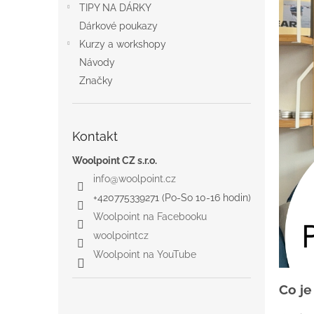
a
TIPY NA DÁRKY
n
Dárkové poukazy
e
Kurzy a workshopy
l
Návody
Značky
Kontakt
Woolpoint CZ s.r.o.
info
@
woolpoint.cz
+420775339271 (Po-So 10-16 hodin)
Woolpoint na Facebooku
woolpointcz
Woolpoint na YouTube
Co je