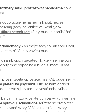
é rozměry šátku prozrazovat nebudeme
, to je
at.
že doporučujeme na něj mrknout, než se
fingering
(tedy na jehlice velikosti 3,00-
ufibres setech zde
. (Sety budeme průběžně
 :))
ny dohromady
- vnímejte tedy to, jak spolu ladí,
ak decentní šátek v závěru bude.
ho i ambiciózní začátečník, který se hravou a
ak příjemně odpočine a bude si moct užívat
y.
rosím zcela oprostěte, náš KAL bude jiný :))
má pletení na psychiku
. Blíží se nám období
erý dopletete s jazykem na vestě nebo vůbec.
s barvami a vzory, ve kterých barvy vynikají, ale
čně opravdu jednoduché
. Můžete se proto těšit
binované vzory. V šátku se střídají vzory, u