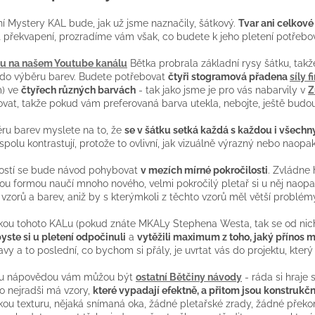
ní Mystery KAL bude, jak už jsme naznačily, šátkový.
Tvar ani celkov
 překvapení, prozradíme vám však, co budete k jeho pletení potřebov
u na našem Youtube kanálu
Bětka probrala základní rysy šátku, tak
 do výběru barev. Budete potřebovat
čtyři stogramová přadena
síly 
) ve
čtyřech různých barvách
- tak jako jsme je pro vás nabarvily v
Z
vat, takže pokud vám preferovaná barva utekla, nebojte, ještě budou!
ěru barev myslete na to, že
se v šátku setká každá s každou i všech
ak spolu kontrastují, protože to ovlivní, jak vizuálně výrazný nebo naop
ostí se bude návod pohybovat
v mezích mírné pokročilosti
. Zvládne 
ou formou naučí mnoho nového, velmi pokročilý pletař si u něj naop
í vzorů a barev, aniž by s kterýmkoli z těchto vzorů měl větší problém
ou tohoto KALu (pokud znáte MKALy Stephena Westa, tak se od nich p
yste si u pletení odpočinuli
a
vytěžili maximum z toho, jaký přínos 
navy a to poslední, co bychom si přály, je uvrtat vás do projektu, kt
u nápovědou vám můžou být
ostatní Bětčiny návody
- ráda si hraje 
o nejradši má vzory,
které vypadají efektně, a přitom jsou konstruk
kou texturu, nějaká snímaná oka, žádné pletařské zrady, žádné překom