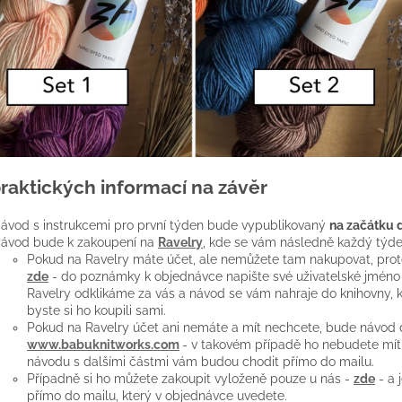
praktických informací na závěr
ávod s instrukcemi pro první týden bude vypublikovaný
na začátku
ávod bude k zakoupení na
Ravelry
, kde se vám následně každý týden
Pokud na Ravelry máte účet, ale nemůžete tam nakupovat, pro
zde
- do poznámky k objednávce napište své uživatelské jméno 
Ravelry odklikáme za vás a návod se vám nahraje do knihovny, 
byste si ho koupili sami.
Pokud na Ravelry účet ani nemáte a mít nechcete, bude návod 
www.babuknitworks.com
- v takovém případě ho nebudete mít 
návodu s dalšími částmi vám budou chodit přímo do mailu.
Případně si ho můžete zakoupit vyloženě pouze u nás -
zde
- a 
přímo do mailu, který v objednávce uvedete.