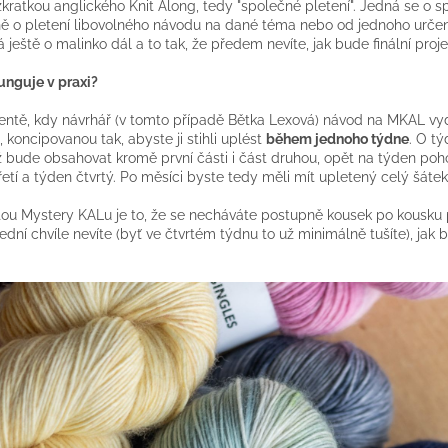
zkratkou anglického Knit Along, tedy "společné pletení". Jedná se o s
ě o pletení libovolného návodu na dané téma nebo od jednoho urče
 ještě o malinko dál a to tak, že předem nevíte, jak bude finální proj
funguje v praxi?
tě, kdy návrhář (v tomto případě Bětka Lexová) návod na MKAL vy
, koncipovanou tak, abyste ji stihli uplést
během jednoho týdne
. O t
ž bude obsahovat kromě první části i část druhou, opět na týden po
řetí a týden čtvrtý. Po měsíci byste tedy měli mít upletený celý šát
ou Mystery KALu je to, že se necháváte postupně kousek po kousku 
ední chvíle nevíte (byť ve čtvrtém týdnu to už minimálně tušíte), jak