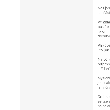
Náš jar
součást
Ve
vide
pustíte
3,50mm
dobarvo
Při výb
i to, j
Náročn
příjemn
střídán
Myšlenk
je to,
ab
jarní ú
Drobno
ze všeh
na něja