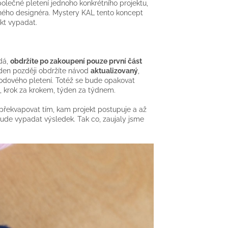
polečné pletení jednoho konkrétního projektu,
ného designéra. Mystery KAL tento koncept
ekt vypadat.
dá,
obdržíte po zakoupení pouze první část
ýden později obdržíte návod
aktualizovaný
,
hodového pletení. Totéž se bude opakovat
ek, krok za krokem, týden za týdnem.
překvapovat tím, kam projekt postupuje a až
 bude vypadat výsledek. Tak co, zaujaly jsme