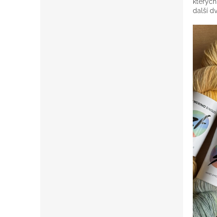
kterých
další d