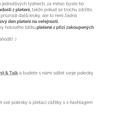
o jednotlivých týdnech, za měsíc byste ho
dosti z pletení,
takže pokud se trochu zdržíte,
prozradí další kroky, ale to není žádná
ový den pletení na veřejnosti.
ky hotového šátku
pletené z přízí zakoupených
hodit! :)
it & Talk
a budete s námi sdílet svoje pokroky
 své pokroky a pletací zážitky s s hashtagem