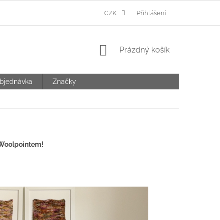
Ů
CZK
Přihlášení
NÁKUPNÍ
Prázdný košík
KOŠÍK
bjednávka
Značky
 Woolpointem!