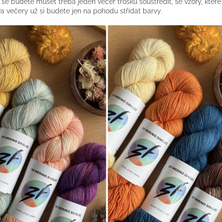
 se budete muset třeba jeden večer trošku soustředit, se vzory, kte
va večery už si budete jen na pohodu střídat barvy.