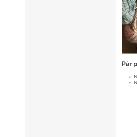
Pár 
N
N