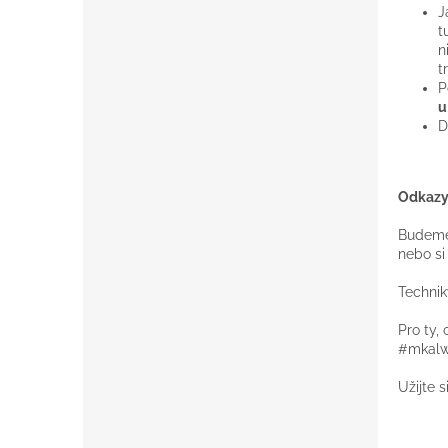
J
t
n
t
P
u
D
Odkaz
Budeme 
nebo si
Technik
Pro ty, 
#mkalwo
Užijte s