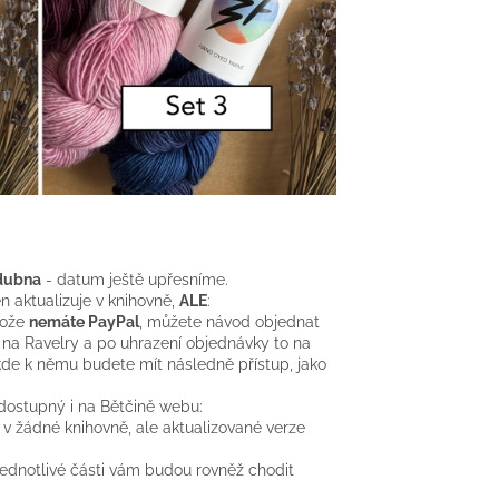
 dubna
- datum ještě upřesníme.
 aktualizuje v knihovně,
ALE
:
tože
nemáte PayPal
, můžete návod objednat
na Ravelry a po uhrazení objednávky to na
kde k němu budete mít následně přístup, jako
dostupný i na Bětčině webu:
v žádné knihovně, ale aktualizované verze
jednotlivé části vám budou rovněž chodit