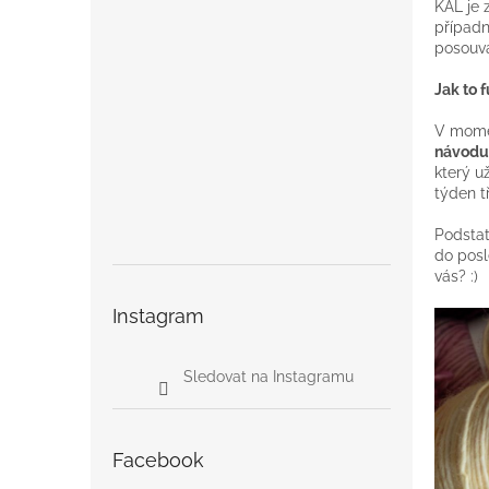
KAL je 
případn
posouvá
Jak to 
V momen
návodu
který u
týden t
Podstat
do posl
vás? :)
Instagram
Sledovat na Instagramu
Facebook