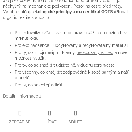
ale jako každý materiál, ať je to látka nebo pratelný papír - je
náchylný na mechanické poškození. Pozor na ostré předměty.
Výroba splňuje
ekologické principy a má certifikát
GOTS
(Global
organic textile standart).
Pro milovníky zvířat - zastoupí pravou kůži na batozích bez
mrknutí oka.
Pro eko nadšence - upcyklovaný a recyklovatelný materiál.
Pro ty, co milují design - krásný,
neokoukaný vzhled
a nové
možnosti využití.
Pro ty, co se snaží žít udržitelně, v duchu zero waste.
Pro všechny, co chtějí žít zodpovědně k sobě samým a naší
planetě.
Pro ty, co se chtějí
odlišit
.
Detailní informace
ZEPTAT SE
HLÍDAT
SDÍLET