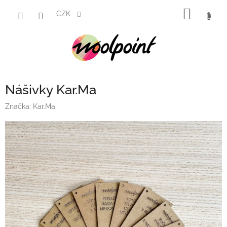
Přejít
NÁKUP
na
CZK
obsah
KOŠÍK
Nášivky Kar.Ma
Značka:
Kar.Ma