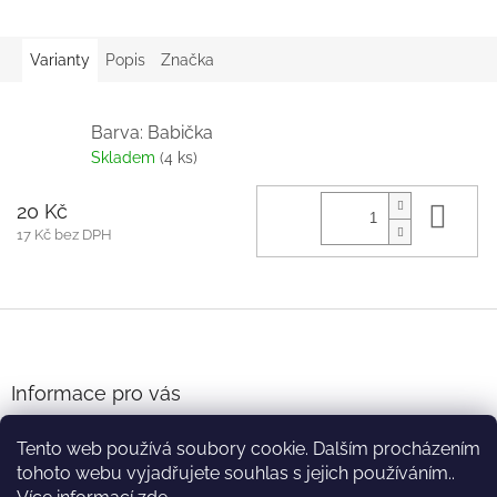
Varianty
Popis
Značka
Barva: Babička
Skladem
(4 ks)
20 Kč
Do 
17 Kč bez DPH
Z
á
p
a
Informace pro vás
t
Obchodní podmínky
í
Tento web používá soubory cookie. Dalším procházením
Podmínky ochrany osobních údajů
tohoto webu vyjadřujete souhlas s jejich používáním..