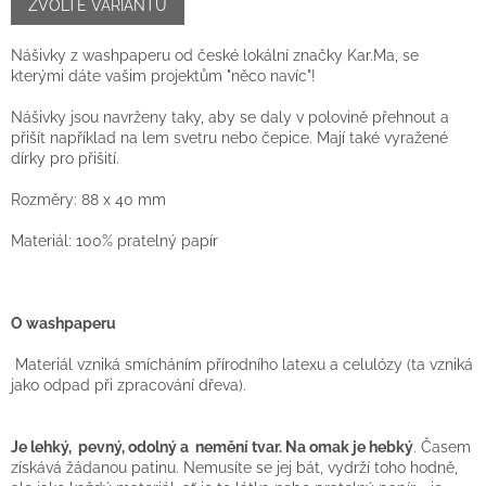
cena:
ZVOLTE VARIANTU
Nášivky z washpaperu od české lokální značky Kar.Ma, se
kterými dáte vašim projektům "něco navíc"!
Nášivky jsou navrženy taky, aby se daly v polovině přehnout a
přišít například na lem svetru nebo čepice. Mají také vyražené
dírky pro přišití.
Rozměry: 88 x 40 mm
Materiál: 100% pratelný papír
O washpaperu
Materiál vzniká smícháním přírodního latexu a celulózy (ta vzniká
jako odpad při zpracování dřeva).
Je lehký, pevný, odolný a nemění tvar. Na omak je hebký
. Časem
získává žádanou patinu. Nemusíte se jej bát, vydrží toho hodně,