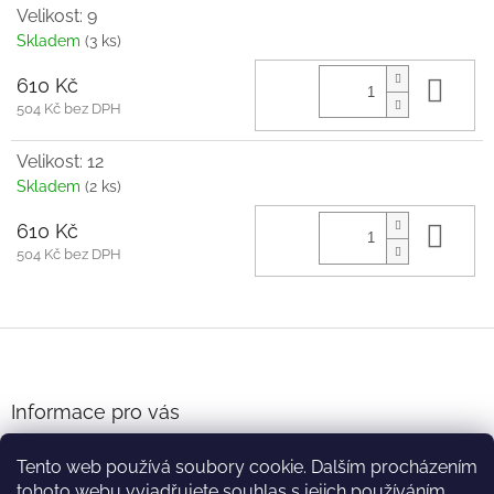
Velikost: 9
Skladem
(3 ks)
610 Kč
Do 
504 Kč bez DPH
Velikost: 12
Skladem
(2 ks)
610 Kč
Do 
504 Kč bez DPH
Z
á
p
a
Informace pro vás
t
Obchodní podmínky
í
Tento web používá soubory cookie. Dalším procházením
Podmínky ochrany osobních údajů
tohoto webu vyjadřujete souhlas s jejich používáním..