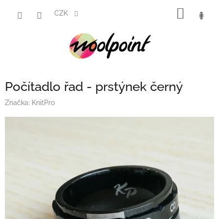
Přejít
NÁKUP
na
CZK
obsah
KOŠÍK
Počítadlo řad - prstýnek černý
Značka:
KnitPro