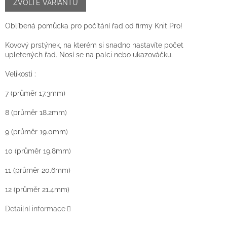
cena:
ZVOLTE VARIANTU
Oblíbená pomůcka pro počítání řad od firmy Knit Pro!
Kovový prstýnek, na kterém si snadno nastavíte počet
upletených řad. Nosí se na palci nebo ukazováčku.
Velikosti :
7 (průměr 17.3mm)
8 (
průměr 18.2mm)
9 (
průměr 19.0mm)
10 (
průměr 19.8mm)
11 (
průměr 20.6mm)
12 (
průměr 21.4mm)
Detailní informace