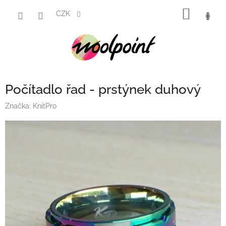
Přejít
NÁKUP
na
CZK
obsah
KOŠÍK
Počítadlo řad - prstýnek duhový
Značka:
KnitPro