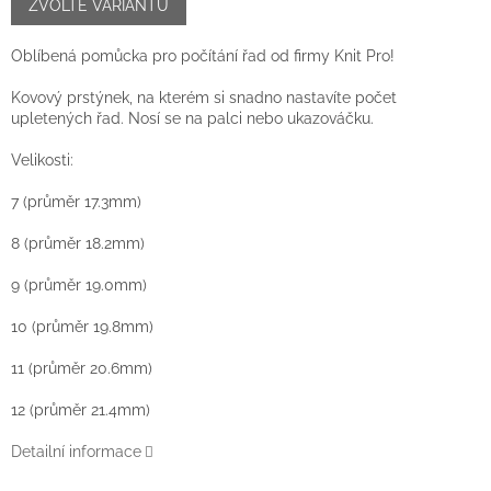
cena:
ZVOLTE VARIANTU
Oblíbená pomůcka pro počítání řad od firmy Knit Pro!
Kovový prstýnek, na kterém si snadno nastavíte počet
upletených řad. Nosí se na palci nebo ukazováčku.
Velikosti:
7 (průměr 17.3mm)
8 (
průměr 18.2mm)
9 (
průměr 19.0mm)
10 (
průměr 19.8mm)
11 (
průměr 20.6mm)
12 (
průměr 21.4mm)
Detailní informace