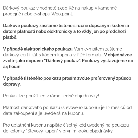
Dárkový poukaz v hodnotě 1500 Kč na nákup v kamenné
prodejně nebo e-shopu Woolpoint.
Dárkové poukazy zasíláme tištěné s ručně dopsaným kódem a
datem platnosti nebo elektronicky a to vždy jen po předchozí
platbě.
V případě elektronického poukazu
Vám e-mailem zašleme
dárkový certifikát s kódem kupónu v PDF formátu.
V objednávce
zvolte jako dopravu "Dárkový poukaz". Poukazy vystavujeme do
24 hodin!
V případě tištěného poukazu prosím zvolte preferovaný způsob
dopravy.
Poukaz lze použít jen v rámci jedné objednávky!
Platnost dárkového poukazu (slevového kupónu) je 12 měsíců od
data zakoupení a je uvedená na kupónu.
Pro uplatnění kupónu napište číselný kód uvedený na poukazu
do kolonky "Slevový kupón" v prvním kroku objednávky.