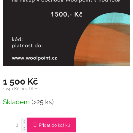
1 500 Kč
1 240 Kč bez DPH
Měrná
Skladem
(>25 ks)
cena:
Přidat do košíku