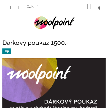
Přejít
NÁKUP
na
CZK
obsah
KOŠÍK
Dárkový poukaz 1500,-
Tip