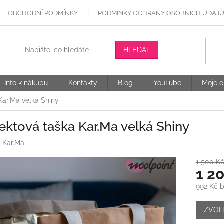
OBCHODNÍ PODMÍNKY
PODMÍNKY OCHRANY OSOBNÍCH ÚDAJ
HLEDAT
Info k nákupu
Kontakty
Blog
YouTube
Moje o
Kar.Ma velká Shiny
ektová taška Kar.Ma velká Shiny
:
Kar.Ma
1 500 K
1 2
992 Kč 
Měrná
cena:
ZVOL