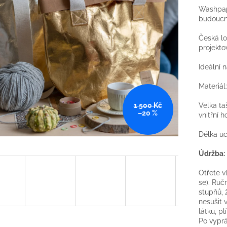
Washpape
budoucn
Česká lo
projekto
Ideální 
Materiál
1 500 Kč
Velka ta
–20 %
vnitřní 
Délka uc
Údržba:
Otřete 
se). R
učn
stupňů, 
n
esušit 
látku, pl
Po vyprá