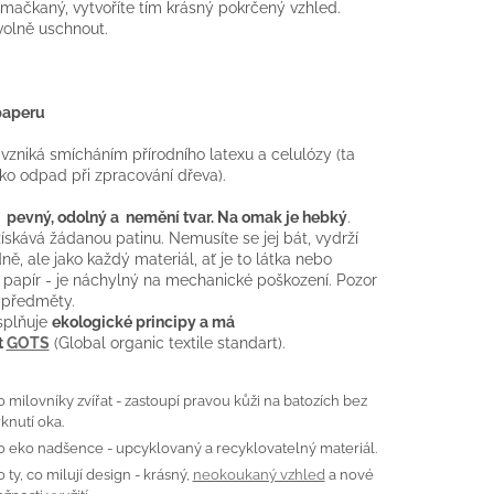
mačkaný, vytvoříte tím krásný pokrčený vzhled.
olně uschnout.
paperu
 vzniká smícháním přírodního latexu a celulózy (ta
ako odpad při zpracování dřeva).
, pevný, odolný a nemění tvar. Na omak je hebký
.
skává žádanou patinu. Nemusíte se jej bát, vydrží
ně, ale jako každý materiál, ať je to látka nebo
 papír - je náchylný na mechanické poškození. Pozor
 předměty.
splňuje
ekologické principy a má
t
GOTS
(Global organic textile standart).
o milovníky zvířat - zastoupí pravou kůži na batozích bez
knutí oka.
o eko nadšence - upcyklovaný a recyklovatelný materiál.
o ty, co milují design - krásný,
neokoukaný vzhled
a nové