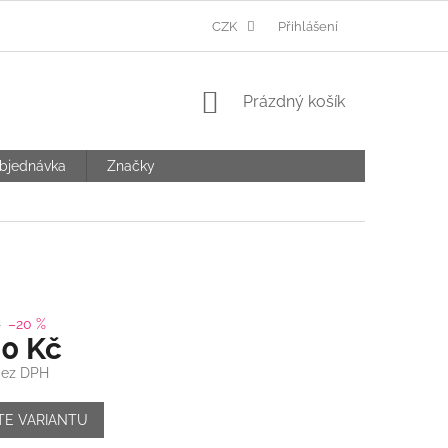
Ů
CZK
Přihlášení
NÁKUPNÍ
Prázdný košík
KOŠÍK
bjednávka
Značky
č
–20 %
00 Kč
bez DPH
TE VARIANTU