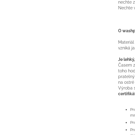
nechte z
Nechte v
O wash
Materiál
vzniká j
Je lehký
Časem zí
toho hod
pratelný
na ostré
Výroba 
certifiká
Pr
mr
Pr
Pr