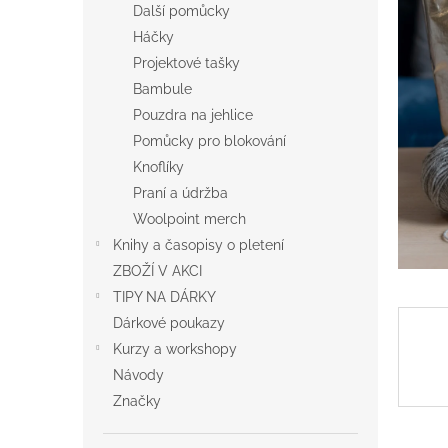
a
Další pomůcky
n
Háčky
e
Projektové tašky
l
Bambule
Pouzdra na jehlice
Pomůcky pro blokování
Knoflíky
Praní a údržba
Woolpoint merch
Knihy a časopisy o pletení
ZBOŽÍ V AKCI
TIPY NA DÁRKY
Dárkové poukazy
Kurzy a workshopy
Návody
Značky