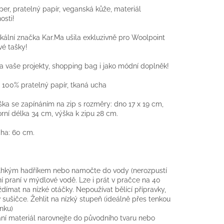
r, pratelný papír, veganská kůže, materiál
osti!
kální značka Kar.Ma ušila exkluzivně pro Woolpoint
vé tašky!
na vaše projekty, shopping bag i jako módní doplněk!
: 100% pratelný papír, tkaná ucha
ška se zapínáním na zip s rozměry: dno 17 x 19 cm,
horní délka 34 cm, výška k zipu 28 cm.
ha: 60 cm.
vlhkým hadříkem nebo
namočte do vody (nerozpustí
í praní v mýdlové vodě. Lze i p
rát v pračce na 40
ždímat na nízké otáčky. N
epoužívat bělící přípravky,
v sušičce. Ž
ehlit na nízký stupeň (ideálně přes tenkou
ínku)
ní materiál narovnejte do původního tvaru nebo