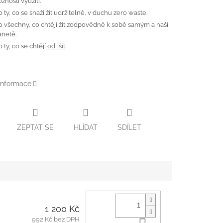
žnosti využití.
o ty, co se snaží žít udržitelně, v duchu zero waste.
o všechny, co chtějí žít zodpovědně k sobě samým a naší
anetě.
o ty, co se chtějí
odlišit
.
 informace
ZEPTAT SE
HLÍDAT
SDÍLET
1 200 Kč
992 Kč bez DPH