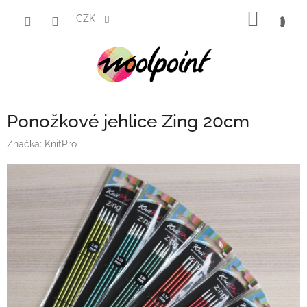
Přejít
NÁKUP
na
CZK
obsah
KOŠÍK
Ponožkové jehlice Zing 20cm
Značka:
KnitPro