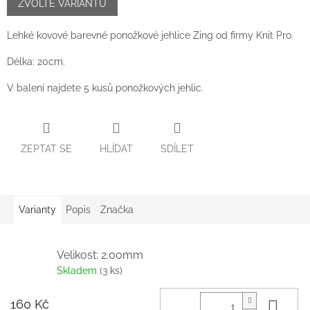
cena:
ZVOLTE VARIANTU
Lehké kovové barevné ponožkové jehlice Zing od firmy Knit Pro.
Délka: 20cm.
V balení najdete 5 kusů ponožkových jehlic.
ZEPTAT SE
HLÍDAT
SDÍLET
Varianty
Popis
Značka
Velikost: 2.00mm
Skladem
(3 ks)
160 Kč
Do 