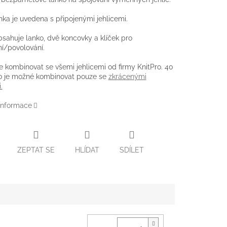
nka je uvedena s připojenými jehlicemi.
bsahuje lanko, dvě koncovky a klíček pro
í/povolování.
e kombinovat se všemi jehlicemi od firmy KnitPro. 40
o je možné kombinovat pouze se
zkrácenými
.
 informace
ZEPTAT SE
HLÍDAT
SDÍLET