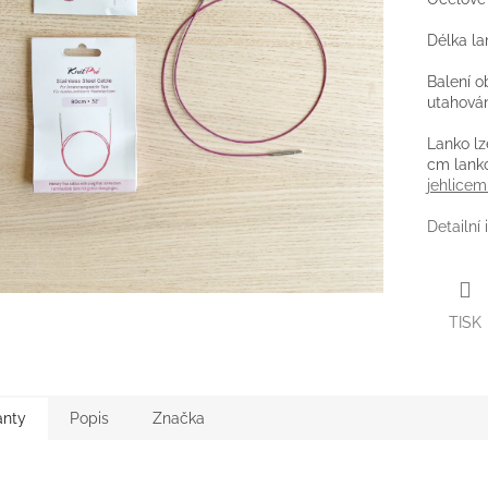
Délka la
Balení o
utahován
Lanko lz
cm lank
jehlicemi
Detailní
TISK
anty
Popis
Značka