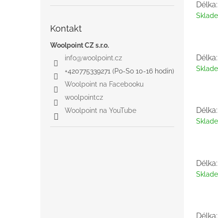
Délka
Sklad
Kontakt
Woolpoint CZ s.r.o.
Délka
info
@
woolpoint.cz
Sklad
+420775339271 (Po-So 10-16 hodin)
Woolpoint na Facebooku
woolpointcz
Délka
Woolpoint na YouTube
Sklad
Délka
Sklad
Délka