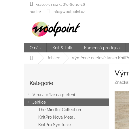
Přejít
+420775339271 (Po-So 10-16
na
hodin)
info@woolpoint.cz
obsah
O nás
Knit & Talk
Kamenná prodejna
Domů
Jehlice
Výměnné ocelové lanko KnitP
P
Vým
o
Přeskočit
s
Kategorie
Značka
kategorie
t
r
Vlna a příze na pletení
a
Jehlice
n
The Mindful Collection
n
í
KnitPro Nova Metal
p
KnitPro Symfonie