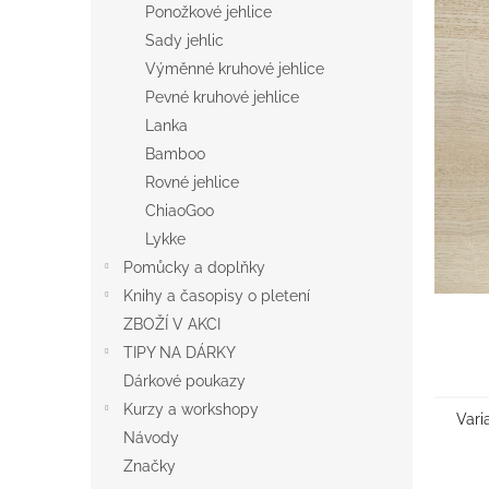
a
Ponožkové jehlice
n
Sady jehlic
e
Výměnné kruhové jehlice
l
Pevné kruhové jehlice
Lanka
Bamboo
Rovné jehlice
ChiaoGoo
Lykke
Pomůcky a doplňky
Knihy a časopisy o pletení
ZBOŽÍ V AKCI
TIPY NA DÁRKY
Dárkové poukazy
Kurzy a workshopy
Vari
Návody
Značky