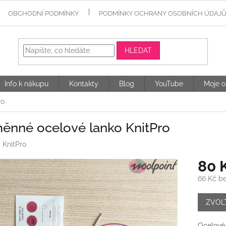
OBCHODNÍ PODMÍNKY
PODMÍNKY OCHRANY OSOBNÍCH ÚDAJ
HLEDAT
Info k nákupu
Kontakty
Blog
YouTube
Moje o
ro
ěnné ocelové lanko KnitPro
:
KnitPro
80 
66 Kč b
Měrná
cena:
ZVOL
Ocelové 