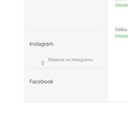
Sklad
Délka
Sklad
Instagram
Sledovat na Instagramu
Facebook
Z
á
p
a