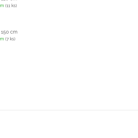
em
(11 ks)
: 150 cm
em
(7 ks)