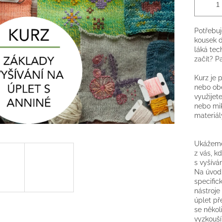
Potřebuj
kousek d
láká tec
začít? P
Kurz je 
nebo obec
využijete
nebo mik
materiál
Ukážeme 
z vás, k
s vyšívá
Na úvod 
specific
nástroje
úplet př
se někol
vyzkouší