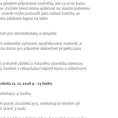
na předem připravené vzorníčky, ale co si na kurzu
te, můžete hned doma aplikovat na vlastní pleteninu.
 vzorník může posloužit jako základ taštičky se
ebo zdobená kapsa na oděv.
učen pro středoškoláky a dospělé.
í veškerého vybavení, spotřebovaný materiál, a
 na doma pro případné dokončení projektu jsou
i si kromě zážitků a hotového vzorníčku odnesou
ý booklet s rekapitulací náplně kurzu a užitečnými
obota 21. 11. 2026 9 - 13 hodin.
rkshopu: 4 hodiny.
í počet účastníků je 5, workshop je otevřen při
í účasti 3 osob.