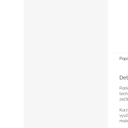
Popi
Det
Potř
tech
začí
Kurz
využ
mate