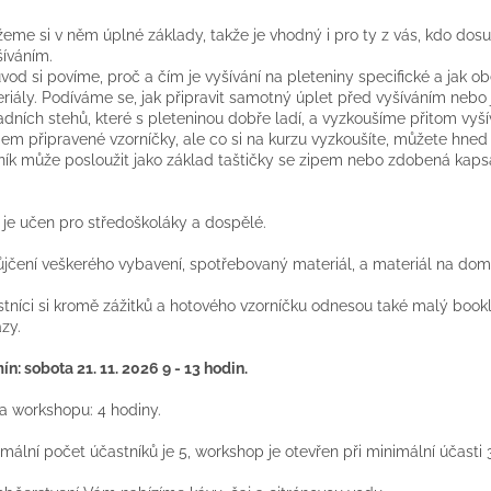
eme si v něm úplné základy, takže je vhodný i pro ty z vás, kdo dos
šíváním.
vod si povíme, proč a čím je vyšívání na pleteniny specifické a jak o
riály. Podíváme se, jak připravit samotný úplet před vyšíváním nebo 
adních stehů, které s pleteninou dobře ladí, a vyzkoušíme přitom vyš
em připravené vzorníčky, ale co si na kurzu vyzkoušíte, můžete hned 
ník může posloužit jako základ taštičky se zipem nebo zdobená kaps
 je učen pro středoškoláky a dospělé.
jčení veškerého vybavení, spotřebovaný materiál, a materiál na dom
tníci si kromě zážitků a hotového vzorníčku odnesou také malý bookl
zy.
ín: sobota 21. 11. 2026 9 - 13 hodin.
a workshopu: 4 hodiny.
mální počet účastníků je 5, workshop je otevřen při minimální účasti