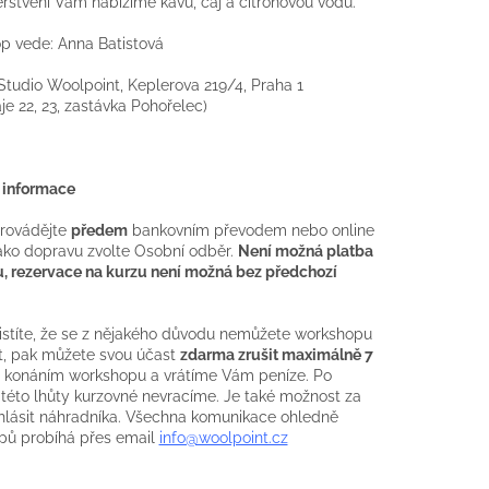
rstvení Vám nabízíme kávu, čaj a citrónovou vodu.
p vede: Anna Batistová
Studio Woolpoint, Keplerova 219/4, Praha 1
je 22, 23, zastávka Pohořelec)
 informace
provádějte
předem
bankovním převodem nebo online
jako dopravu zvolte Osobní odběr.
Není možná platba
, rezervace na kurzu není možná bez předchozí
istíte, že se z nějakého důvodu nemůžete workshopu
t, pak můžete svou účast
zdarma zrušit maximálně 7
 konáním workshopu a vrátíme Vám peníze. Po
 této lhůty kurzovné nevracíme. Je také možnost za
hlásit náhradníka. Všechna komunikace ohledně
pů probíhá přes email
info@woolpoint.cz