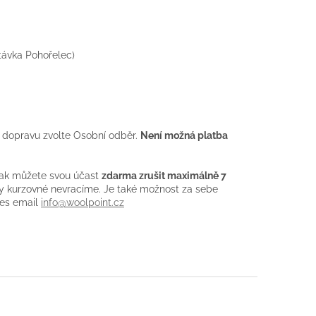
stávka Pohořelec)
 dopravu zvolte Osobní odběr.
Není možná platba
 pak můžete svou účast
zdarma zrušit maximálně 7
y kurzovné nevracíme. Je také možnost za sebe
řes email
info@woolpoint.cz