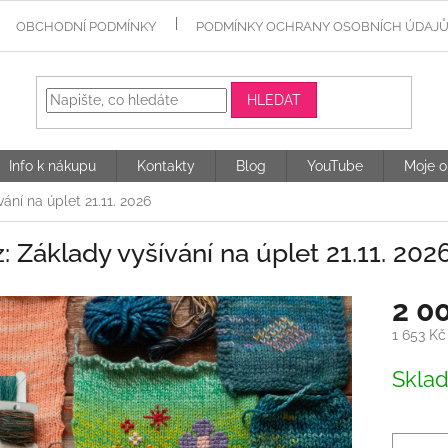
OBCHODNÍ PODMÍNKY
PODMÍNKY OCHRANY OSOBNÍCH ÚDAJ
HLEDAT
Info k nákupu
Kontakty
Blog
YouTube
Moje o
ání na úplet 21.11. 2026
: Základy vyšívání na úplet 21.11. 202
2 0
1 653 K
Měrná
Skla
cena: