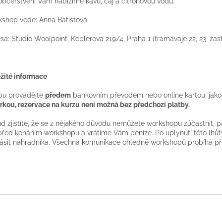
občerstvení Vám nabízíme kávu, čaj a citrónovou vodu.
shop vede: Anna Batistová
sa: Studio Woolpoint, Keplerova 219/4, Praha 1 (tramavaje 22, 23, za
žité informace
bu provádějte
předem
bankovním převodem nebo online kartou, jako
rkou, rezervace na kurzu není možná bez předchozí platby.
d zjistíte, že se z nějakého důvodu nemůžete workshopu zúčastnit,
řed konáním workshopu a vrátíme Vám peníze. Po uplynutí této lhůt
lásit náhradníka. Všechna komunikace ohledně workshopů probíhá p