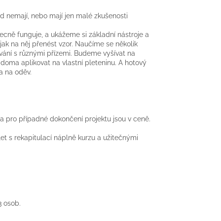
ud nemají, nebo mají jen malé zkušenosti
becně funguje, a ukážeme si základní nástroje a
jak na něj přenést vzor. Naučíme se několik
ívání s různými přízemi. Budeme vyšívat na
doma aplikovat na vlastní pleteninu. A hotový
a na oděv.
a pro případné dokončení projektu jsou v ceně.
et s rekapitulací náplně kurzu a užitečnými
 3 osob.