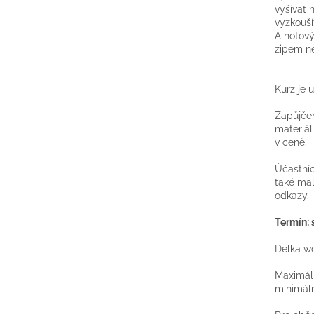
vyšívat 
vyzkouší
A hotový
zipem n
Kurz je 
Zapůjčen
materiál
v ceně.
Účastníc
také mal
odkazy.
Termín: s
Délka wo
Maximáln
minimáln