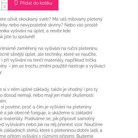
Přidat do košíku
ete oživit okoukaný svetr? Má váš milovaný pletený
írky nebo nevypratelné skvrny? Nebo vás prostě
hnika vyšívání na úplet, a nevíte kde
ak jste tu správně!
primárně zaměřený na vyšívání na ruční pleteninu
ně silnější úplet, ale techniky, které se naučíte,
 i při vyšívání na tenčí materiály, například trička
iny – jen se trochu změní použité nástroje a vyšívací
y.
si v něm úplné základy, takže je vhodný i pro ty
do dosud nemají, nebo mají jen malé zkušenosti
ním.
si povíme, proč a čím je vyšívání na pleteniny
ké a jak obecně funguje, a ukážeme si základní
 a materiály. Podíváme se, jak připravit samotný
ed vyšíváním nebo jak na něj přenést vzor. Naučíme
ik základních stehů, které s pleteninou dobře ladí, a
me přitom vyšívání s různými přízemi. Budeme