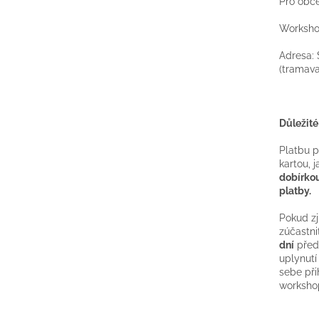
Pro obče
Worksho
Adresa: 
(tramava
Důležité
Platbu 
kartou, 
dobírkou
platby.
Pokud zj
zúčastni
dní
před
uplynutí
sebe při
worksho