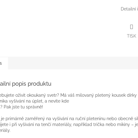
Detailní
TISK
s
ailní popis produktu
ebujete oživit okoukaný svetr? Má váš milovaný pletený kousek dírk
nika vyšívání na úplet, a nevíte kde
t? Pak jste tu správně!
 je primárně zaměřený na vyšívání na ruční pleteninu nebo obecně silně
ijete i při vyšívání na tenčí materiály, například trička nebo mikiny – 
riály.