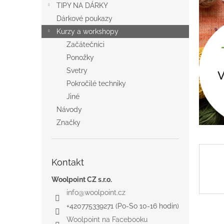
a
TIPY NA DÁRKY
n
Dárkové poukazy
e
Kurzy a workshopy
l
Začátečníci
Ponožky
Svetry
Pokročilé techniky
Jiné
Návody
Značky
Kontakt
Woolpoint CZ s.r.o.
info
@
woolpoint.cz
+420775339271 (Po-So 10-16 hodin)
Woolpoint na Facebooku