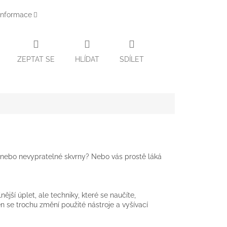
 informace
ZEPTAT SE
HLÍDAT
SDÍLET
y nebo nevypratelné skvrny? Nebo vás prostě láká
jší úplet, ale techniky, které se naučíte,
jen se trochu změní použité nástroje a vyšívací