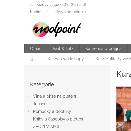
Přejít
+420775339271 (Po-So 10-16
na
hodin)
info@woolpoint.cz
obsah
O nás
Knit & Talk
Kamenná prodejna
Domů
Kurzy a workshopy
Kurz: Základy vyšív
P
Kurz
o
Přeskočit
s
Kategorie
kategorie
t
r
Vlna a příze na pletení
a
Jehlice
n
Pomůcky a doplňky
n
í
Knihy a časopisy o pletení
p
ZBOŽÍ V AKCI