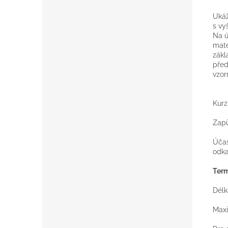
Ukáž
s vy
Na ú
mate
zákl
před
vzor
Kurz
Zapů
Účas
odka
Term
Délk
Maxi