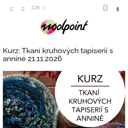
Přejít
NÁKUP
na
CZK
obsah
KOŠÍK
Kurz: Tkaní kruhových tapiserií s
anniné 21.11.2026