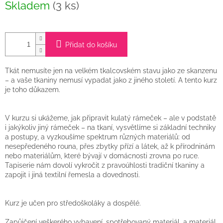
Skladem
(3 ks)
cena:
Přidat do košíku
Tkát nemusíte jen na velkém tkalcovském stavu jako ze skanzenu
– a vaše tkaniny nemusí vypadat jako z jiného století. A tento kurz
je toho důkazem.
V kurzu si ukážeme, jak připravit kulatý rámeček – ale v podstatě
i jakýkoliv jiný rámeček – na tkaní, vysvětlíme si základní techniky
a postupy, a vyzkoušíme spektrum různých materiálů: od
nesepředeného rouna, přes zbytky přízí a látek, až k přírodninám
nebo materiálům, které bývají v domácnosti zrovna po ruce.
Tapiserie nám dovolí vykročit z pravoúhlosti tradiční tkaniny a
zapojit i jiná textilní řemesla a dovednosti.
Kurz je učen pro středoškoláky a dospělé.
Zapůjčení veškerého vybavení, spotřebovaný materiál, a materiál