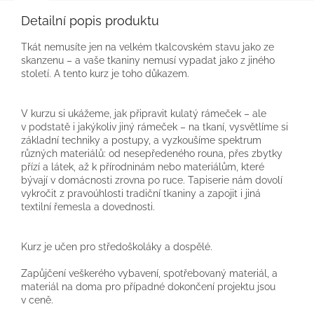
Detailní popis produktu
Tkát nemusíte jen na velkém tkalcovském stavu jako ze
skanzenu – a vaše tkaniny nemusí vypadat jako z jiného
století. A tento kurz je toho důkazem.
V kurzu si ukážeme, jak připravit kulatý rámeček – ale
v podstatě i jakýkoliv jiný rámeček – na tkaní, vysvětlíme si
základní techniky a postupy, a vyzkoušíme spektrum
různých materiálů: od nesepředeného rouna, přes zbytky
přízí a látek, až k přírodninám nebo materiálům, které
bývají v domácnosti zrovna po ruce. Tapiserie nám dovolí
vykročit z pravoúhlosti tradiční tkaniny a zapojit i jiná
textilní řemesla a dovednosti.
Kurz je učen pro středoškoláky a dospělé.
Zapůjčení veškerého vybavení, spotřebovaný materiál, a
materiál na doma pro případné dokončení projektu jsou
v ceně.