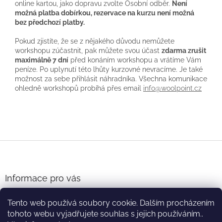
online kartou, jako dopravu zvolte Osobní odběr.
Není
možná platba dobírkou, rezervace na kurzu není možná
bez předchozí platby.
Pokud zjistíte, že se z nějakého důvodu nemůžete
workshopu zúčastnit, pak můžete svou účast
zdarma zrušit
maximálně 7 dní
před konáním workshopu a vrátíme Vám
peníze. Po uplynutí této lhůty kurzovné nevracíme. Je také
možnost za sebe přihlásit náhradníka. Všechna komunikace
ohledně workshopů probíhá přes email
info@woolpoint.cz
Z
á
p
a
Informace pro vás
t
Obchodní podmínky
í
Tento web používá soubory cookie. Dalším procházením
Podmínky ochrany osobních údajů
tohoto webu vyjadřujete souhlas s jejich používáním..