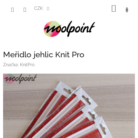
Přejít
NÁKUP
na
CZK
obsah
KOŠÍK
Meřidlo jehlic Knit Pro
Značka:
KnitPro