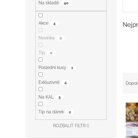
a
Na skladě
40
n
e
l
Akce
4
Nejp
Novinka
0
Tip
0
Poslední kusy
1
Ř
a
Exkluzivně
4
Dopor
z
e
Na KAL
5
V
n
ý
í
Tip na dárek
2
p
p
i
r
ROZBALIT FILTR
s
o
p
d