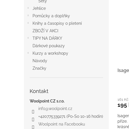
Sety
Jehlice
Pomůcky a doplňky
Knihy a časopisy o pletení
ZBOŽÍ V AKCI
TIPY NA DÁRKY
Dárkové poukazy
Kurzy a workshopy
Návody
Značky
Isage
Kontakt
161 Kč
Woolpoint CZ s.r.o.
195
info
@
woolpoint.cz
Isager
+420775339271 (Po-So 10-16 hodin)
příze.
Woolpoint na Facebooku
krásně