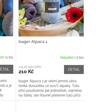
Isager Alpaca 1
dem
(1 ks)
Skladem
(7 ks)
174 Kč bez DPH
ETAIL
DETAIL
210 Kč
letní
Isager Alpaca 1 je velmi jemná ultra
esk a je
tenká dvounitka ze 100% alpaky. Tuto
ít
přízi používáme jak jednotlivě, zejména
dy
na šátky, ale hlavně pleteme tuto přízi
dohromady s vláknem...