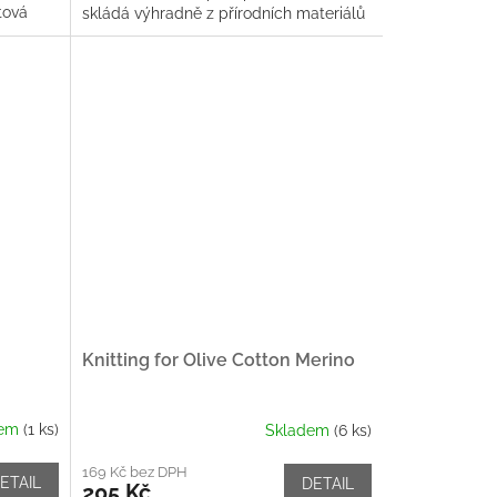
tová
skládá výhradně z přírodních materiálů
v extra jemné směsi 55%...
Knitting for Olive Cotton Merino
dem
(1 ks)
Skladem
(6 ks)
169 Kč bez DPH
ETAIL
DETAIL
205 Kč