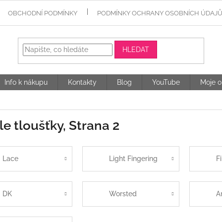
OBCHODNÍ PODMÍNKY
PODMÍNKY OCHRANY OSOBNÍCH ÚDAJ
HLEDAT
Info k nákupu
Kontakty
Blog
YouTube
Moje o
le tloušťky
, Strana 2
Lace
Light Fingering
F
DK
Worsted
A