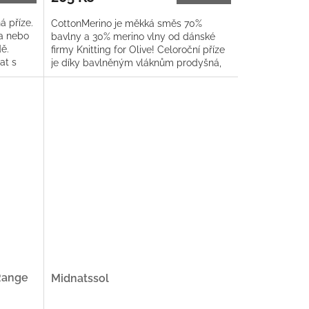
á příze.
CottonMerino je měkká směs 70%
ma nebo
bavlny a 30% merino vlny od dánské
ě.
firmy Knitting for Olive! Celoroční příze
at s
je díky bavlněným vláknům prodyšná,
zatímco vlna dodává přízi na...
 Range
Midnatssol