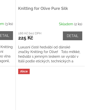
Knitting for Olive Pure Silk
dem
(3 ks)
Skladem
(2 ks)
186 Kč bez DPH
ETAIL
DETAIL
225 Kč
Knitting
Luxusní čisté hedvábí od dánské
ční
značky Knitting for Olive! Toto měkké,
no vlna
hedvábí s jemným leskem se vyrábí v
gonii,
Itálii podle etických, technických a
ekologických...
Akce