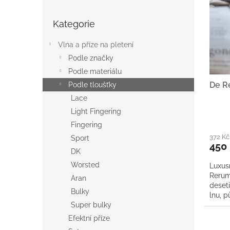
r
u
Přeskočit
o
k
Kategorie
kategorie
d
t
u
ů
Vlna a příze na pletení
k
Podle značky
t
Podle materiálu
ů
De R
Podle tloušťky
Lace
Light Fingering
Fingering
372 K
Sport
450
DK
Worsted
Luxusn
Rerum
Aran
deset
Bulky
lnu, 
Super bulky
Skvěle
Efektní příze