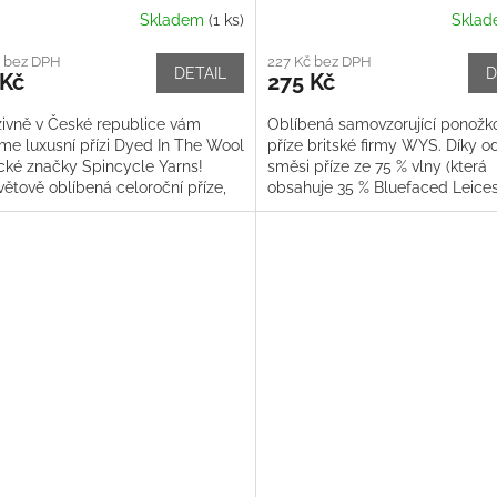
Skladem
(1 ks)
Skla
č bez DPH
227 Kč bez DPH
DETAIL
D
 Kč
275 Kč
zivně v České republice vám
Oblíbená samovzorující ponožk
me luxusní přízi Dyed In The Wool
příze britské firmy WYS. Díky o
cké značky Spincycle Yarns!
směsi příze ze 75 % vlny (která
ětově oblíbená celoroční příze,
obsahuje 35 % Bluefaced Leices
á pro všechny typy...
25 % nylonu vám vaše výtvory vy