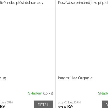
tlivě, nebo plést dohramady
Používá se primárně jako příple
 dvě nebo více vláken....
příze, ale je krásná i...
nug
Isager Hør Organic
Skladem
(10 ks)
Skla
č bez DPH
194 Kč bez DPH
DETAIL
D
 Kč
235 Kč