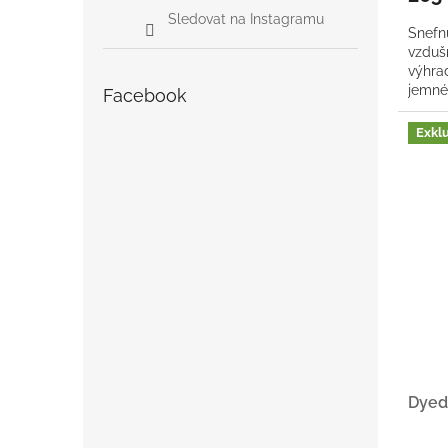
Sledovat na Instagramu
Snefn
vzdušn
výhrad
jemné
Facebook
extra 
Exkl
Dyed