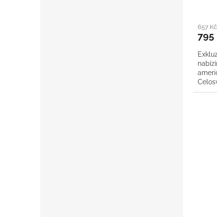
657 K
795
Exklu
nabízí
ameri
Celosv
vhodn