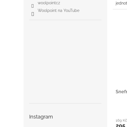
woolpointcz
jedno
jedno,
Woolpoint na YouTube
Snef
Instagram
169 K
205