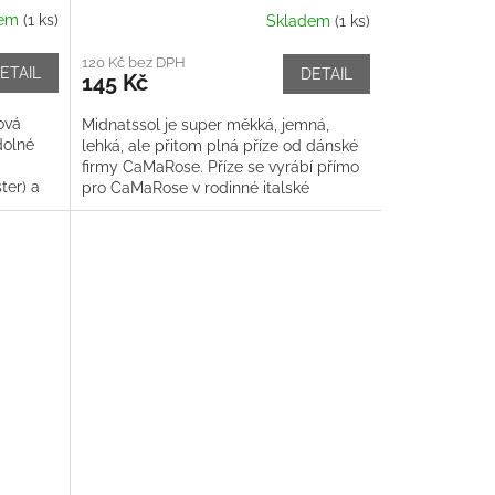
dem
(1 ks)
Skladem
(1 ks)
120 Kč bez DPH
ETAIL
DETAIL
145 Kč
ová
Midnatssol je super měkká, jemná,
dolné
lehká, ale přitom plná příze od dánské
firmy CaMaRose. Příze se vyrábí přímo
ter) a
pro CaMaRose v rodinné italské
drží...
přádelně s ohledem na životní...