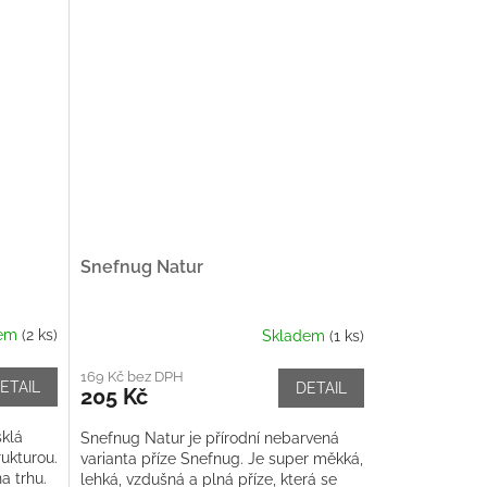
Snefnug Natur
dem
(2 ks)
Skladem
(1 ks)
169 Kč bez DPH
ETAIL
DETAIL
205 Kč
sklá
Snefnug Natur je přírodní nebarvená
ukturou.
varianta příze Snefnug. Je super měkká,
a trhu.
lehká, vzdušná a plná příze, která se