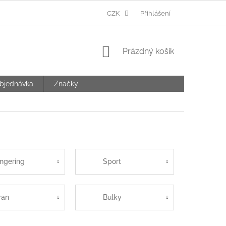
Ů
CZK
Přihlášení
NÁKUPNÍ
Prázdný košík
KOŠÍK
bjednávka
Značky
ingering
Sport
ran
Bulky