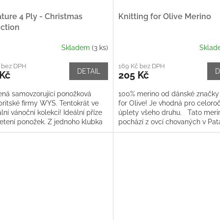
ture 4 Ply - Christmas
Knitting for Olive Merino
ction
Skladem
(3 ks)
Skla
č bez DPH
169 Kč bez DPH
DETAIL
D
 Kč
205 Kč
ená samovzorující ponožková
100% merino od dánské značky 
britské firmy WYS. Tentokrát ve
for Olive! Je vhodná pro celoro
lní vánoční kolekci! Ideální příze
úplety všeho druhu. Tato meri
letení ponožek. Z jednoho klubka
pochází z ovcí chovaných v Pata
te 1 pár ponožek....
kde se...