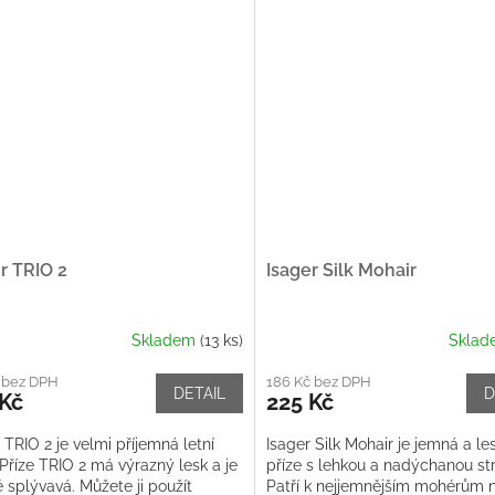
r TRIO 2
Isager Silk Mohair
Skladem
(13 ks)
Skla
 bez DPH
186 Kč bez DPH
DETAIL
D
 Kč
225 Kč
 TRIO 2 je velmi příjemná letní
Isager Silk Mohair je jemná a le
 Příze TRIO 2 má výrazný lesk a je
příze s lehkou a nadýchanou str
 splývavá. Můžete ji použít
Patří k nejjemnějším mohérům n