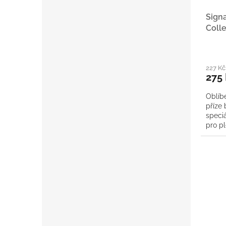
Signa
Colle
227 K
275
Oblíb
příze 
speciá
pro p
uplete