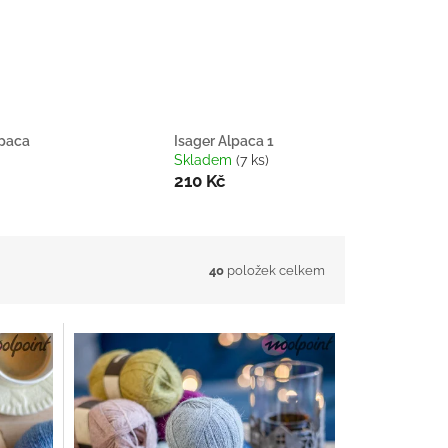
lpaca
Isager Alpaca 1
Skladem
(7 ks)
210 Kč
40
položek celkem