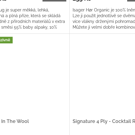
ug je super měkká, lehká,
Isager Hør Organic je 100% lněn
á a plná příze, která se skládá
Lze ji použít jednotlivě se dvě
ně z přírodních materiálů v extra
více vlákny drženými pohromad
 směsi 55% baby alpaky, 10%
Můžete ji velmi dobře kombinov
jemné merino vlny a 35%...
dalšími přízemi Isageru....
uzivně
 In The Wool
Signature 4 Ply - Cocktail