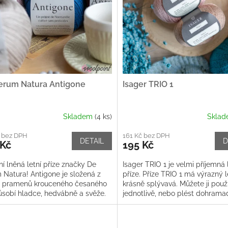
erum Natura Antigone
Isager TRIO 1
Skladem
(4 ks)
Skla
č bez DPH
161 Kč bez DPH
DETAIL
D
 Kč
195 Kč
í lněná letní příze značky De
Isager TRIO 1 je velmi příjemná 
 Natura! Antigone je složená z
příze. Příze TRIO 1 má výrazný l
i pramenů krouceného česaného
krásně splývavá. Můžete ji použ
působí hladce, hedvábně a svěže.
jednotlivě, nebo plést dohrama
 se hodí na pletení...
jedno, dvě nebo více vláken....