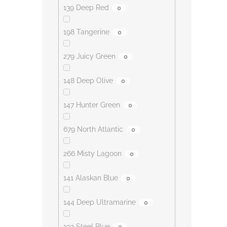
139 Deep Red
0
198 Tangerine
0
279 Juicy Green
0
148 Deep Olive
0
147 Hunter Green
0
679 North Atlantic
0
266 Misty Lagoon
0
141 Alaskan Blue
0
144 Deep Ultramarine
0
192 Steel Blue
0