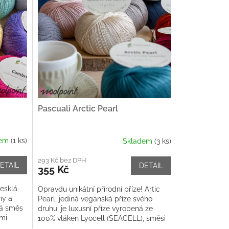
Pascuali Arctic Pearl
dem
(1 ks)
Skladem
(3 ks)
293 Kč bez DPH
ETAIL
DETAIL
355 Kč
esklá
Opravdu unikátní přírodní příze! Artic
ny a
Pearl, jediná veganská příze svého
ná směs
druhu, je luxusní příze vyrobená ze
lmi
100% vláken Lyocell (SEACELL), směsi
a...
19% čistých hnědých mořských...