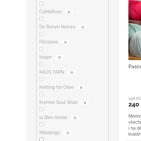
s
o
CaMaRose
p
0
d
r
u
o
k
De Rerum Natura
0
d
t
u
ů
Filcolana
0
k
t
Isager
0
ů
Pasc
KAOS YARN
0
Knitting for Olive
0
198 K
Kremke Soul Wool
0
240
Merino
la Bien Aimée
0
všech
i na d
Malabrigo
0
kvalit
merino