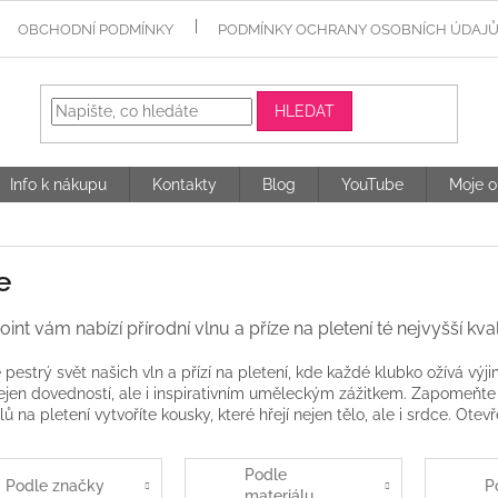
OBCHODNÍ PODMÍNKY
PODMÍNKY OCHRANY OSOBNÍCH ÚDAJ
HLEDAT
Info k nákupu
Kontakty
Blog
YouTube
Moje o
e
nt vám nabízí přírodní vlnu a příze na pletení té nejvyšší kvali
 pestrý svět našich vln a přízí na pletení, kde každé klubko ožívá výj
ejen dovedností, ale i inspirativním uměleckým zážitkem. Zapomeňte 
ů na pletení vytvoříte kousky, které hřejí nejen tělo, ale i srdce. Otev
Podle
Podle značky
P
materiálu