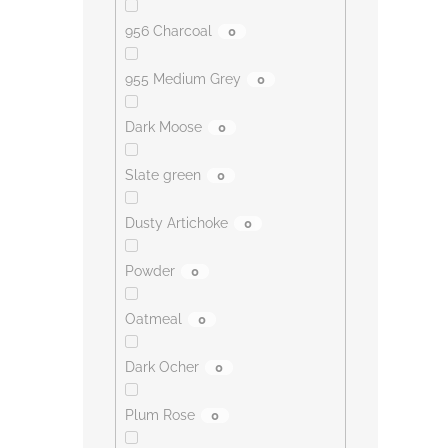
956 Charcoal
0
955 Medium Grey
0
Dark Moose
0
Slate green
0
Dusty Artichoke
0
Powder
0
Oatmeal
0
Dark Ocher
0
Plum Rose
0