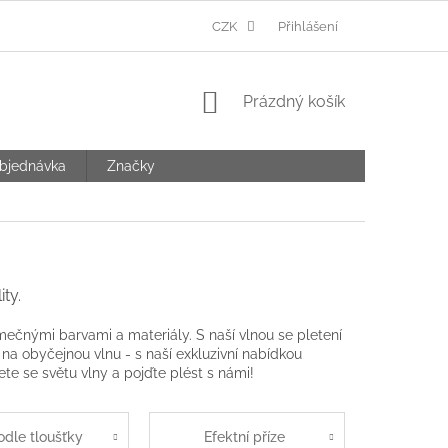
Ů
CZK
Přihlášení
NÁKUPNÍ
Prázdný košík
KOŠÍK
bjednávka
Značky
ty.
imečnými barvami a materiály. S naší vlnou se pletení
na obyčejnou vlnu - s naší exkluzivní nabídkou
řete se světu vlny a pojďte plést s námi!
odle tloušťky
Efektní příze