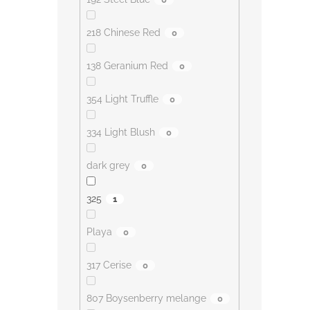
218 Chinese Red
0
138 Geranium Red
0
354 Light Truffle
0
334 Light Blush
0
dark grey
0
325
1
Playa
0
317 Cerise
0
807 Boysenberry melange
0