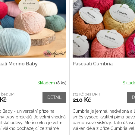
uali Merino Baby
Pascuali Cumbria
Skladem
(8 ks)
Skla
č bez DPH
174 Kč bez DPH
DETAIL
D
 Kč
210 Kč
 Baby - univerzální příze na
Cumbria je jemná, hedvábná a l
ny typy projektů. Je velmi vhodná
směs vysoce kvalitní pima bavl
ětské oděvy. Merino vlna je velmi
bambusové viskózy. Tato úžas
ní vlákno pocházející ze známé
vláken dělá z příze Cumbria ve
 ovce. Tyto ovce,...
měkkou přízi, která je příjemná n