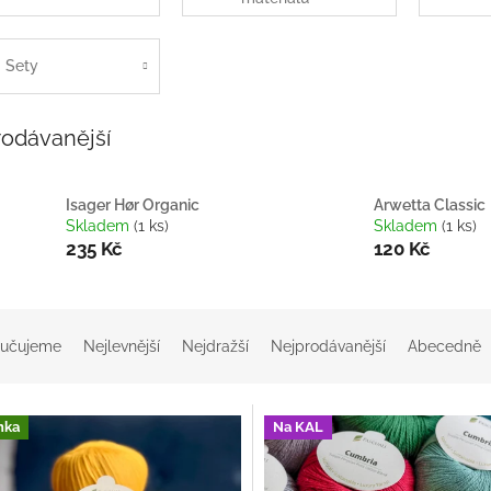
Sety
rodávanější
Isager Hør Organic
Arwetta Classic
Skladem
(1 ks)
Skladem
(1 ks)
235 Kč
120 Kč
učujeme
Nejlevnější
Nejdražší
Nejprodávanější
Abecedně
nka
Na KAL