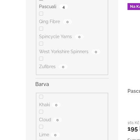
Pascuali
Na K
4
Qing Fibre
0
Spincycle Yarns
0
West Yorkshire Spinners
0
Zufibres
0
Barva
Pasc
Khaki
0
Cloud
0
161 Kč
195
Lime
0