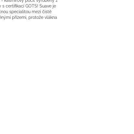
 - kašmírový pocit vyrobený z
 s certifikací GOTS! Suave je
nou specialitou mezi čistě
ěnými přízemi, protože vlákna
 spředena jako obvykle:...
O
v
l
á
d
a
c
í
p
r
v
k
y
v
ý
p
i
s
u