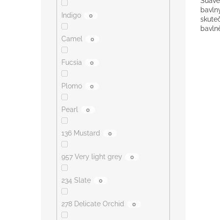
Suave
bavlny
Indigo
0
skuteč
bavln
nejsou
Camel
0
Fucsia
0
Plomo
0
Pearl
0
136 Mustard
0
957 Very light grey
0
234 Slate
0
278 Delicate Orchid
0