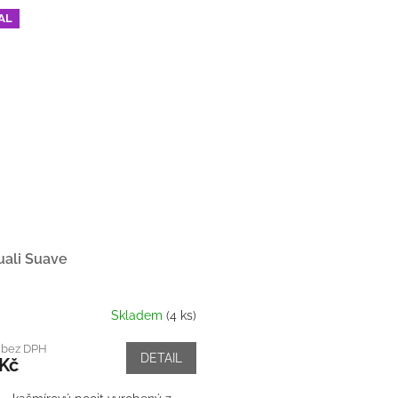
AL
uali Suave
Skladem
(4 ks)
 bez DPH
DETAIL
 Kč