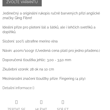
cena:
ZVOLTE VARIANTU
Jedinečný a originální rukopis ručně barvených přízí anglické
značky Qing Fibre!
Ideální příze pro pletení šál a šátků, ale i lehčích svetříků a
doplňků.
Složení: 100% ultrafine merino vlna
Návin: 400m/100gr (Uvedená cena platí pro jedno přadeno.)
Doporučená tloušťka jehlic: 3,00 - 3,50 mm
Zkušební vzorek: 28 ok na 10 cm
Mezinárodní značení tloušťky příze: Fingering (4 ply)
Detailní informace
ZEPTAT SE
HLÍDAT
SDÍLET