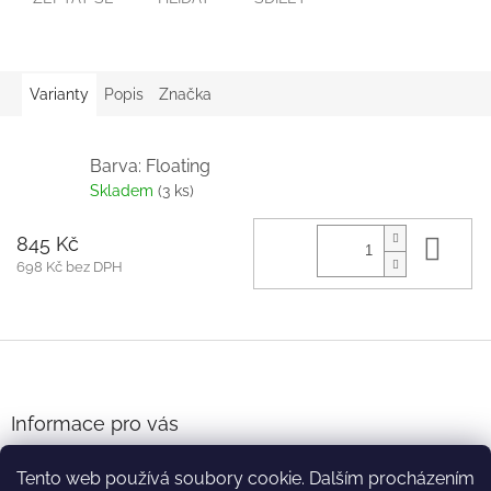
Varianty
Popis
Značka
Barva: Floating
Skladem
(3 ks)
845 Kč
Do 
698 Kč bez DPH
Z
á
p
a
Informace pro vás
t
Obchodní podmínky
í
Tento web používá soubory cookie. Dalším procházením