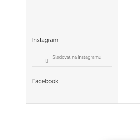
Instagram
Sledovat na Instagramu
Facebook
Z
á
p
a
t