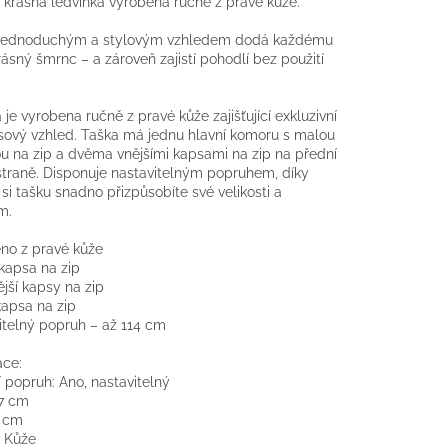
 krásná ledvinka vyrobená ručně z pravé kůže.
 jednoduchým a stylovým vzhledem dodá každému
krásný šmrnc – a zároveň zajistí pohodlí bez použití
 je vyrobena ručně z pravé kůže zajišťující exkluzivní
ový vzhled. Taška má jednu hlavní komoru s malou
u na zip a dvěma vnějšími kapsami na zip na přední
straně. Disponuje nastavitelným popruhem, díky
si tašku snadno přizpůsobíte své velikosti a
m.
no z pravé kůže
 kapsa na zip
ější kapsy na zip
kapsa na zip
itelný popruh – až 114 cm
ace:
popruh: Ano, nastavitelný
17 cm
8 cm
: Kůže