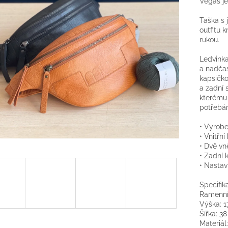
Vegas je
Taška s
outfitu 
rukou.
Ledvinka
a nadčas
kapsičko
a zadní 
kterému 
potřebá
• Vyrobe
• Vnitřní
• Dvě vn
• Zadní 
• Nastav
Specifik
Ramenní 
Výška: 
Šířka: 3
Materiál