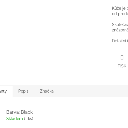
Kůže je 
od produk
Skutečná
znázorně
Detailní
TISK
anty
Popis
Značka
Barva: Black
Skladem
(1 ks)