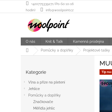
Přejít
+420775339271 (Po-So 10-16
na
hodin)
info@woolpoint.cz
obsah
O nás
Knit & Talk
Kamenná prodejna
Domů
Pomůcky a doplňky
Projektové tašky
P
MUU
o
Přeskočit
s
Kategorie
kategorie
Tip na
t
r
Vlna a příze na pletení
a
Jehlice
n
Pomůcky a doplňky
n
í
Značkovače
p
Měřidla jehlic