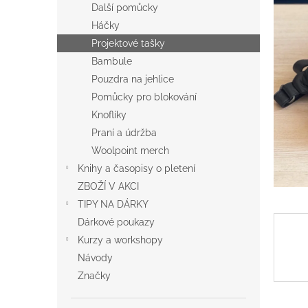
a
Další pomůcky
n
Háčky
e
Projektové tašky
l
Bambule
Pouzdra na jehlice
Pomůcky pro blokování
Knoflíky
Praní a údržba
Woolpoint merch
Knihy a časopisy o pletení
ZBOŽÍ V AKCI
TIPY NA DÁRKY
Dárkové poukazy
Kurzy a workshopy
Návody
Značky