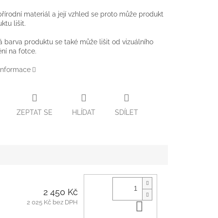
přírodní materiál a její vzhled se proto může produkt
tu lišit.
 barva produktu se také může lišit od vizuálního
ní na fotce.
 informace
ZEPTAT SE
HLÍDAT
SDÍLET
2 450 Kč
2 025 Kč bez DPH
Do košíku