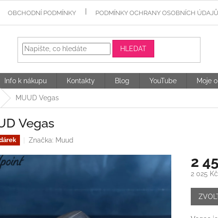
OBCHODNÍ PODMÍNKY
PODMÍNKY OCHRANY OSOBNÍCH ÚDAJ
HLEDAT
Info k nákupu
Kontakty
Blog
YouTube
Moje o
MUUD Vegas
D Vegas
Značka:
Muud
 dárek
2 4
2 025 K
Měrná
cena:
ZVOL