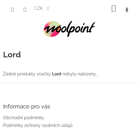
Přejít
NÁKUP
na
CZK
obsah
KOŠÍK
Lord
Žádné produkty značky
Lord
nebyly nalezeny...
Z
á
p
a
Informace pro vás
t
Obchodní podmínky
í
Podmínky ochrany osobních údajů