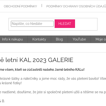
OBCHODNÍ PODMÍNKY
PODMÍNKY OCHRANY OSOBNÍCH ÚDAJ
HLEDAT
Info k nákupu
Kontakty
Blog
YouTube
Moje o
ně letní KAL 2023 GALERIE
e všem, kteří se zúčastnili našeho Jarně letního KALu!
 krásné šátky a nákrčníky a jsme moc rády, že vás pletení bavilo! 
 krásné fotky!
 nadšené, doufáme, že jste si společné pletení užili a těšíme se na p
& B.