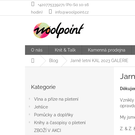
Přejít
+420775339271 (Po-So 10-16
na
hodin)
info@woolpoint.cz
obsah
O nás
Knit & Talk
Kamenná prodejna
Domů
Blog
Jarně letní KAL 2023 GALERIE
P
Jar
o
Přeskočit
s
Kategorie
kategorie
Děkujem
t
r
Vlna a příze na pletení
Vznikly
a
opravdu
Jehlice
n
Pomůcky a doplňky
n
My jsme
í
Knihy a časopisy o pletení
p
Z. & Z. 
ZBOŽÍ V AKCI