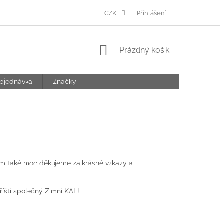
Ů
CZK
Přihlášení
NÁKUPNÍ
Prázdný košík
KOŠÍK
bjednávka
Značky
Všem také moc děkujeme za krásné vzkazy a
říští společný Zimní KAL!