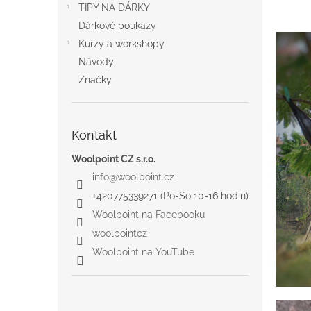
a
TIPY NA DÁRKY
n
Dárkové poukazy
e
Kurzy a workshopy
l
Návody
Značky
Kontakt
Woolpoint CZ s.r.o.
info
@
woolpoint.cz
+420775339271 (Po-So 10-16 hodin)
Woolpoint na Facebooku
woolpointcz
Woolpoint na YouTube