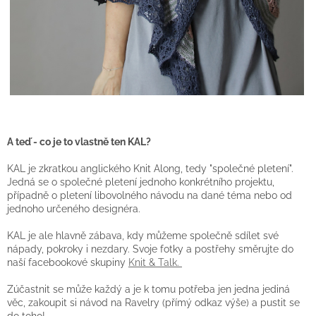
A teď - co je to vlastně ten KAL?
KAL je zkratkou anglického Knit Along, tedy "společné pletení".
Jedná se o společné pletení jednoho konkrétního projektu,
případně o pletení libovolného návodu na dané téma nebo od
jednoho určeného designéra.
KAL je ale hlavně zábava, kdy můžeme společně sdílet své
nápady, pokroky i nezdary. Svoje fotky a postřehy směrujte do
naší facebookové skupiny
Knit & Talk.
Zúčastnit se může každý a je k tomu potřeba jen jedna jediná
věc, zakoupit si návod na Ravelry (přímý odkaz výše) a pustit se
do toho!