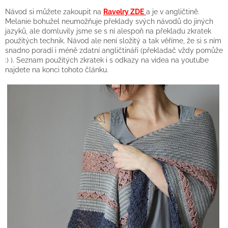
Návod si můžete zakoupit na
Ravelry ZDE
a je v angličtině.
Melanie bohužel neumožňuje překlady svých návodů do jiných
jazyků, ale domluvily jsme se s ní alespoň na překladu zkratek
použitých technik. Návod ale není složitý a tak věříme, že si s ním
snadno poradí i méně zdatní angličtináři (překladač vždy pomůže
:) ). Seznam použitých zkratek i s odkazy na videa na youtube
najdete na konci tohoto článku.