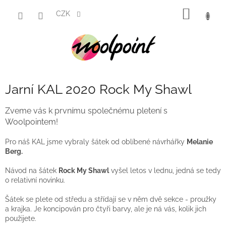
Přejít
NÁKUP
na
CZK
obsah
KOŠÍK
Jarní KAL 2020 Rock My Shawl
Zveme vás k prvnímu společnému pletení s
Woolpointem!
Pro náš KAL jsme vybraly šátek od oblíbené návrhářky
Melanie
Berg.
Návod na šátek
Rock My Shawl
vyšel letos v lednu, jedná se tedy
o relativní novinku.
Šátek se plete od středu a střídají se v něm dvě sekce - proužky
a krajka. Je koncipován pro čtyři barvy, ale je ná vás, kolik jich
použijete.