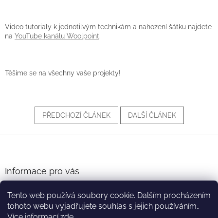
Video tutorialy k jednotilvým technikám a nahození šátku najdete
na
YouTube kanálu Woolpoint
.
Těšíme se na všechny vaše projekty!
PŘEDCHOZÍ ČLÁNEK
DALŠÍ ČLÁNEK
Z
á
p
a
Informace pro vás
t
Obchodní podmínky
í
Tento web používá soubory cookie. Dalším procházením
Podmínky ochrany osobních údajů
tohoto webu vyjadřujete souhlas s jejich používáním..
Více informací
zde
.