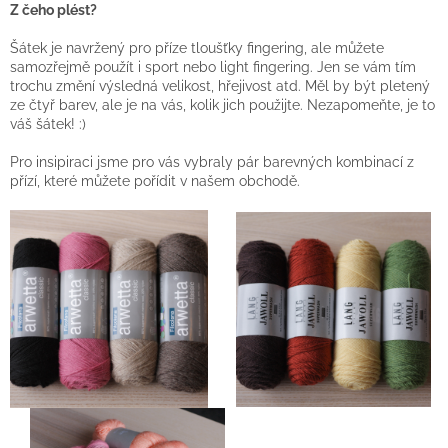
Z čeho plést?
Šátek je navržený pro příze tloušťky fingering, ale můžete
samozřejmě použít i sport nebo light fingering. Jen se vám tím
trochu změní výsledná velikost, hřejivost atd. Měl by být pletený
ze čtyř barev, ale je na vás, kolik jich použijte. Nezapomeňte, je to
váš šátek! :)
Pro insipiraci jsme pro vás vybraly pár barevných kombinací z
přízí, které můžete pořídit v našem obchodě.