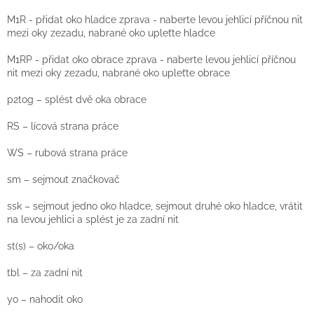
M1R - přidat oko hladce zprava - naberte levou jehlicí příčnou nit
mezi oky zezadu, nabrané oko upleťte hladce
M1RP - přidat oko obrace zprava - naberte levou jehlicí příčnou
nit mezi oky zezadu, nabrané oko upleťte obrace
p2tog – splést dvě oka obrace
RS – lícová strana práce
WS – rubová strana práce
sm – sejmout značkovač
ssk – sejmout jedno oko hladce, sejmout druhé oko hladce, vrátit
na levou jehlici a splést je za zadní nit
st(s) – oko/oka
tbl – za zadní nit
yo – nahodit oko