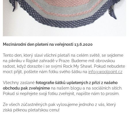
Mezinárodní den pletení na veřejnosti 13.6.2020
Tento den, který slaví všichni pletaři na celém světě, se sejdeme
na pikniku v Rajské zahradě v Praze. Budeme mít obrovskou
radost, když dorazíte i se svými Rock My Shawl. Pokud nebudete
moct přijít, pošlete nám fotku svého šátku na
info@woolpoint.cz
Všechny zaslané
fotografie šátků upletených z přízí z našeho
obchodu pak zveřejníme
na našem blogu a na sociálních sítích.
Pokud si nepřejete svoji fotku zveřejnit, napište nám to prosím.
Ze všech zúčastněných pak vylosujeme jednoho z vás, který
získá pěknou pletařskou cenu!