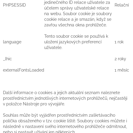
jedinečného ID relace uživatele za
PHPSESSID
Relační
účelem správy uživatelské relace
na webu. Soubor cookie je soubory
cookie relace a je smazán, když se
zavřou všechna okna prohlížeče.
Tento soubor cookie se používá k
language
uložení jazykových preferencí
1 rok
uživatele.
_lhic
2 roky
externalFontsLoaded
1 měsíc
Další informace o cookies a jejich aktuální seznam naleznete
prostřednictvím jednotlivých internetových prohlížečů, nejčastěji
v položce Nástroje pro vývojáře.
Souhlas může být vyjádřen prostřednictvím zaškrtávacího
políčka obsaženého v tzv. cookie liště. Soubory cookies můžete i
následně v nastavení svého internetového prohlížeče odmítnout,
nebo si nastavit užívání jen některých.