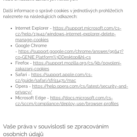
Další informace o správě cookies v jednotlivých prohlížečích
naleznete na následujících odkazech:
Internet Explorer -
https://support.microsoft.com/cs-
cz/help/17442/windows-internet-explorer-delete-
manage-cookies
Google Chrome
-
https://support.google.com/chrome/answer/95647?
co=GENIE.Platform%3DDesktop&hl=cs
Firefox -
https://support.mozilla.org/cs/kb/povoleni-
zakazani-cookies
Safari -
https://support.apple.com/cs-
cz/guide/safari/sfri11471/mac
Opera -
https://help.opera.com/cs/latest/security-and-
privacy/
Microsoft Edge -
https://docs.microsoft.com/cs-
cz/sccm/compliance/deploy-use/browser-profiles
Vaše práva v souvislosti se zpracováním
osobních údajů