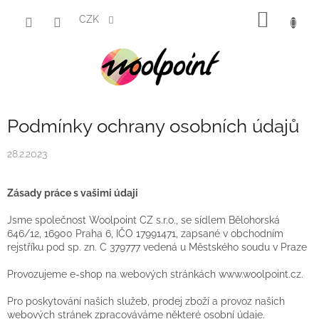
Přejít
NÁKUP
na
CZK
obsah
KOŠÍK
Podmínky ochrany osobních údajů
28.2.2023
Zásady práce s vašimi údaji
Jsme společnost Woolpoint CZ s.r.o.,
se sídlem Bělohorská
646/12, 16900 Praha 6, IČO 17991471, zapsané v obchodním
rejstříku pod sp. zn. C 379777 vedená u Městského soudu v Praze
Provozujeme e-shop na webových stránkách www.woolpoint.cz.
Pro poskytování našich služeb, prodej zboží a provoz našich
webových stránek zpracováváme některé osobní údaje.