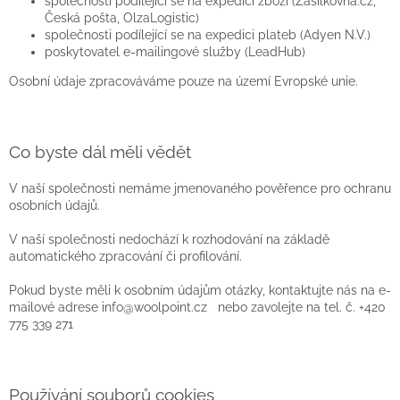
společnosti podílející se na expedici zboží (Zásilkovna.cz,
Česká pošta, OlzaLogistic)
společnosti podílející se na expedici plateb (
Adyen N.V.
)
poskytovatel e-mailingové služby (LeadHub)
Osobní údaje zpracováváme pouze na území Evropské unie.
Co byste dál měli vědět
V naší společnosti nemáme jmenovaného pověřence pro ochranu
osobních údajů.
V naší společnosti nedochází k rozhodování na základě
automatického zpracování či profilování.
Pokud byste měli k osobním údajům otázky, kontaktujte nás na e-
mailové adrese info@woolpoint.cz nebo zavolejte na tel. č.
+420
775 339 271
Používání souborů cookies