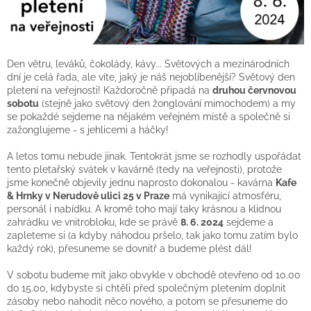
Den větru, leváků, čokolády, kávy... Světových a mezinárodních
dní je celá řada, ale víte, jaký je náš nejoblíbenější? Světový den
pletení na veřejnosti! Každoročně připadá na
druhou červnovou
sobotu
(stejně jako světový den žonglování mimochodem) a my
se pokaždé sejdeme na nějakém veřejném místě a společně si
zažonglujeme - s jehlicemi a háčky!
A letos tomu nebude jinak. Tentokrát jsme se rozhodly uspořádat
tento pletařský svátek v kavárně (tedy na veřejnosti), protože
jsme konečně objevily jednu naprosto dokonalou - kavárna
Kafe
& Hrnky v Nerudově ulici 25 v Praze
má vynikající atmosféru,
personál i nabídku. A kromě toho mají taky krásnou a klidnou
zahrádku ve vnitrobloku, kde se právě
8. 6. 2024
sejdeme a
zapleteme si (a kdyby náhodou pršelo, tak jako tomu zatím bylo
každý rok), přesuneme se dovnitř a budeme plést dál!
V sobotu budeme mít jako obvykle v obchodě otevřeno od 10.00
do 15.00, kdybyste si chtěli před společným pletením doplnit
zásoby nebo nahodit něco nového, a potom se přesuneme do