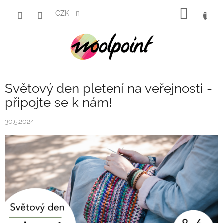
Přejít
NÁKUP
na
CZK
obsah
KOŠÍK
Světový den pletení na veřejnosti -
připojte se k nám!
30.5.2024