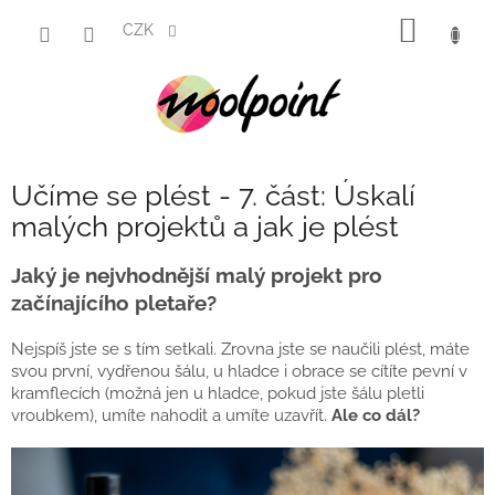
Přejít
NÁKUP
na
CZK
obsah
KOŠÍK
Učíme se plést - 7. část: Úskalí
malých projektů a jak je plést
Jaký je nejvhodnější malý projekt pro
začínajícího pletaře?
Nejspíš jste se s tím setkali. Zrovna jste se naučili plést, máte
svou první, vydřenou šálu, u hladce i obrace se cítíte pevní v
kramflecích (možná jen u hladce, pokud jste šálu pletli
vroubkem), umíte nahodit a umíte uzavřít.
Ale co dál?