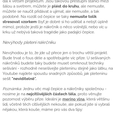
dál k větším projektům. Jsou takovou přestupní stanicí mezi
šálou a svetrem, můžete je
plést do kruhu
, ale nemusíte,
můžete se naučit přidávat a ujímat, ale nemusíte, a tak
podobně. Na rozdíl od čepice se taky
nemusíte tolik
stresovat vzorkem
(byť je dobré si ho udělat a nebýt úplně
mimo), protože jestli je nákrčník o něco volnější, nebo víc u
krku už nebývá taková tragédie jako padající čepice.
Nevýhody pletení nákrčníku
Nevýhodou je to, že jde už přece jen o trochu větší projekt.
Bude trvat o fous déle a spotřebujete víc příze. U sešívaných
nákrčníků budete taky budete muset omrknout techniky
sešívání - rozhodně nesešívejte pleteninu stejně jako látku, na
Youtube najdete spoustu snadných způsobů, jak pleteninu
sešít
"neviditelně".
Poznámka:
Jednu věc mají čepice a nákrčníky společnou -
nosíme je na
nejcitlivějších částech těla
, proto věnujte
pozornost výběru příze. Ideální je
merino vlna
, která většinu
lidí, včetně těch citlivějších nekouše, ale pokud jste si vybrali
nějakou, která kouše, máme pro vás dva tipy: