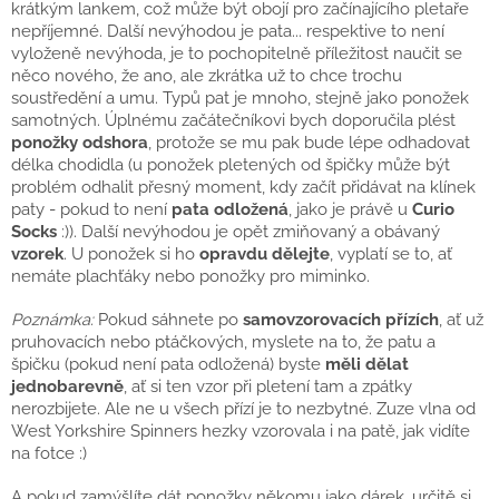
krátkým lankem, což může být obojí pro začínajícího pletaře
nepříjemné. Další nevýhodou je pata... respektive to není
vyloženě nevýhoda, je to pochopitelně příležitost naučit se
něco nového, že ano, ale zkrátka už to chce trochu
soustředění a umu. Typů pat je mnoho, stejně jako ponožek
samotných. Úplnému začátečníkovi bych doporučila plést
ponožky odshora
, protože se mu pak bude lépe odhadovat
délka chodidla (u ponožek pletených od špičky může být
problém odhalit přesný moment, kdy začít přidávat na klínek
paty - pokud to není
pata odložená
, jako je právě u
Curio
Socks
:)). Další nevýhodou je opět zmiňovaný a obávaný
vzorek
. U ponožek si ho
opravdu dělejte
, vyplatí se to, ať
nemáte plachťáky nebo ponožky pro miminko.
Poznámka:
Pokud sáhnete po
samovzorovacích přízích
, ať už
pruhovacích nebo ptáčkových, myslete na to, že patu a
špičku (pokud není pata odložená) byste
měli dělat
jednobarevně
, ať si ten vzor při pletení tam a zpátky
nerozbijete. Ale ne u všech přízí je to nezbytné. Zuze vlna od
West Yorkshire Spinners hezky vzorovala i na patě, jak vidíte
na fotce :)
A pokud zamýšlíte dát ponožky někomu jako dárek, určitě si