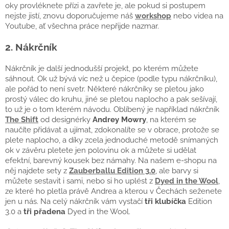
oky provléknete přízi a zavřete je, ale pokud si postupem
nejste jistí, znovu doporučujeme náš
workshop
nebo videa na
Youtube, ať všechna práce nepřijde nazmar.
2. Nákrčník
Nákrčník je další jednodušší projekt, po kterém můžete
sáhnout. Ok už bývá víc než u čepice (podle typu nákrčníku),
ale pořád to není svetr. Některé nákrčníky se pletou jako
prostý válec do kruhu, jiné se pletou naplocho a pak sešívají,
to už je o tom kterém návodu. Oblíbený je například nákrčník
The Shift
od designérky
Andrey Mowry
, na kterém se
naučíte přidávat a ujímat, zdokonalíte se v obrace, protože se
plete naplocho, a díky zcela jednoduché metodě snímaných
ok v závěru pletete jen polovinu ok a můžete si udělat
efektní, barevný kousek bez námahy. Na našem e-shopu na
něj najdete sety z
Zauberballu Edition 3.0
, ale barvy si
můžete sestavit i sami, nebo si ho uplést z
Dyed in the Wool
,
ze které ho pletla právě Andrea a kterou v Čechách seženete
jen u nás. Na celý nákrčník vám vystačí
tři klubíčka
Edition
3.0 a
tři přadena
Dyed in the Wool.