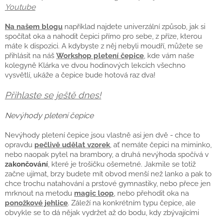
Youtube
Na našem blogu
například najdete univerzální způsob, jak si
spočítat oka a nahodit čepici přímo pro sebe, z příze, kterou
máte k dispozici. A kdybyste z něj nebyli moudří, můžete se
přihlásit na náš
Workshop pletení čepice
, kde vám naše
kolegyně Klárka ve dvou hodinových lekcích všechno
vysvětlí, ukáže a čepice bude hotová raz dva!
Přihlaste se ještě dnes!
Nevýhody pletení čepice
Nevýhody pletení čepice jsou vlastně asi jen dvě - chce to
opravdu
pečlivě udělat vzorek
, ať nemáte čepici na miminko,
nebo naopak pytel na brambory, a druhá nevýhoda spočívá v
zakončování
, které je trošičku ošemetné. Jakmile se totiž
začne ujímat, brzy budete mít obvod menší než lanko a pak to
chce trochu natahování a prstové gymnastiky, nebo přece jen
mrknout na metodu
magic loop
, nebo přehodit oka na
ponožkové jehlice
. Záleží na konkrétním typu čepice, ale
obvykle se to dá nějak vydržet až do bodu, kdy zbývajícími