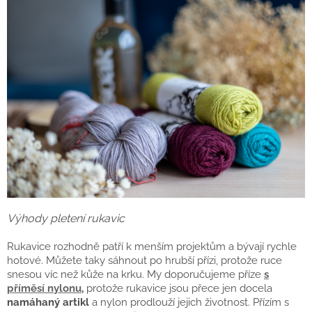
Výhody pletení rukavic
Rukavice rozhodně patří k menším projektům a bývají rychle
hotové. Můžete taky sáhnout po hrubší přízi, protože ruce
snesou víc než kůže na krku. My doporučujeme příze
s
příměsí nylonu
,
protože rukavice jsou přece jen docela
namáhaný artikl
a nylon prodlouží jejich životnost. Přízím s