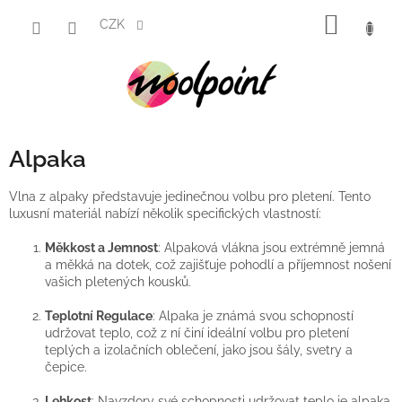
Přejít
NÁKUP
na
CZK
obsah
KOŠÍK
Alpaka
Vlna z alpaky představuje jedinečnou volbu pro pletení. Tento
luxusní materiál nabízí několik specifických vlastností:
Měkkost a Jemnost
: Alpaková vlákna jsou extrémně jemná
a měkká na dotek, což zajišťuje pohodlí a příjemnost nošení
vašich pletených kousků.
Teplotní Regulace
: Alpaka je známá svou schopností
udržovat teplo, což z ní činí ideální volbu pro pletení
teplých a izolačních oblečení, jako jsou šály, svetry a
čepice.
Lehkost
: Navzdory své schopnosti udržovat teplo je alpaka