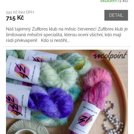
Skladem
(1 ks)
591 Kč bez DPH
DETAIL
715 Kč
Náš tajemný Zufibres klub na měsíc červenec! Zufibres klub je
limitovaná měsíční specialita, kterou ocení všichni, kdo mají
rádi překvapení! Kdo si nestihl...