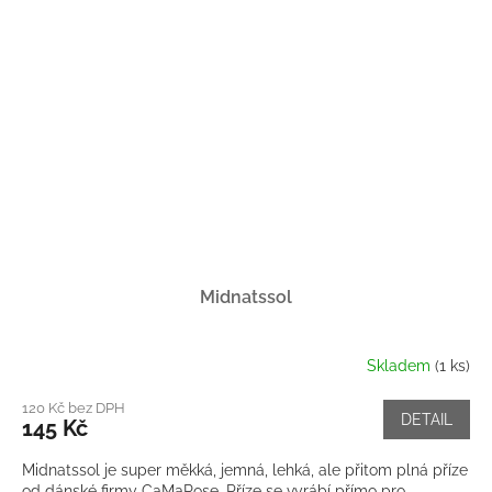
Midnatssol
Skladem
(1 ks)
120 Kč bez DPH
DETAIL
145 Kč
Midnatssol je super měkká, jemná, lehká, ale přitom plná příze
od dánské firmy CaMaRose. Příze se vyrábí přímo pro