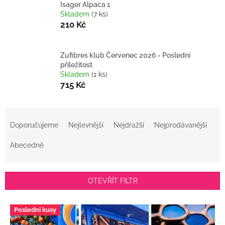
Isager Alpaca 1
Skladem
(7 ks)
210 Kč
Zufibres klub Červenec 2026 - Poslední
příležitost
Skladem
(1 ks)
715 Kč
Ř
a
Doporučujeme
Nejlevnější
Nejdražší
Nejprodávanější
z
e
Abecedně
n
í
p
OTEVŘÍT FILTR
r
o
V
Poslední kusy
d
ý
u