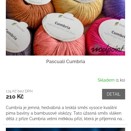
k
t
ů
Pascuali Cumbria
Skladem
(1 ks)
174 Kč bez DPH
DETAIL
210 Kč
Cumbria je jemná, hedvábná a lesklá směs vysoce kvalitní
pima bavlny a bambusové viskózy. Tato úžasná směs vláken
dělá z příze Cumbria velmi měkkou přízi, která je příjemná na...