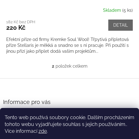
Skladem
(5 ks)
182 Kč bez DPH
DETAIL
220 Kč
Efektní příze od firmy Kremke Soul Wool! Třpytivá přípletová
příze Stellaris je měkká a snadno se s ní pracuje. Při použití s
jinou přízí jako příplet dodá vašim projektům...
2
položek celkem
O
v
l
Z
á
á
d
p
a
a
Informace pro vás
c
t
í
Obchodní podmínky
í
p
Tento web používá soubory cookie. Dalším procházením
Podmínky ochrany osobních údajů
r
tohoto webu vyjadřujete souhlas s jejich používáním..
v
Více informací
zde
.
k