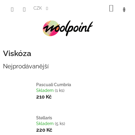
Přejít
NÁKUP
na
CZK
obsah
KOŠÍK
Viskóza
Nejprodávanější
Pascuali Cumbria
Skladem
(1 ks)
210 Kč
Stellaris
Skladem
(5 ks)
220 Kč