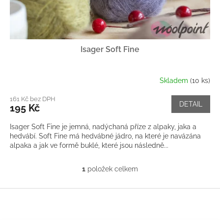
Isager Soft Fine
Skladem
(10 ks)
161 Kč bez DPH
DETAIL
195 Kč
Isager Soft Fine je jemná, nadýchaná příze z alpaky, jaka a
hedvábí. Soft Fine má hedvábné jádro, na které je navázána
alpaka a jak ve formě buklé, které jsou následně...
1
položek celkem
O
v
l
Z
á
á
d
p
a