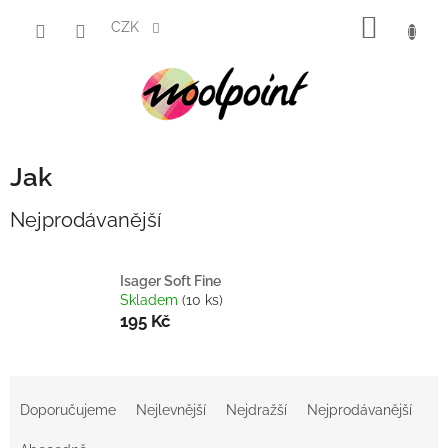
Přejít
NÁKUP
na
CZK
obsah
KOŠÍK
Jak
Nejprodávanější
Isager Soft Fine
Skladem
(10 ks)
195 Kč
Ř
a
Doporučujeme
Nejlevnější
Nejdražší
Nejprodávanější
z