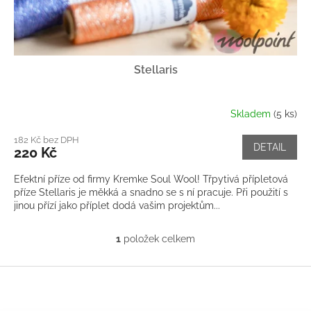
Stellaris
Skladem
(5 ks)
182 Kč bez DPH
DETAIL
220 Kč
Efektní příze od firmy Kremke Soul Wool! Třpytivá přípletová
příze Stellaris je měkká a snadno se s ní pracuje. Při použití s
jinou přízí jako příplet dodá vašim projektům...
1
položek celkem
O
v
l
Z
á
á
d
p
a