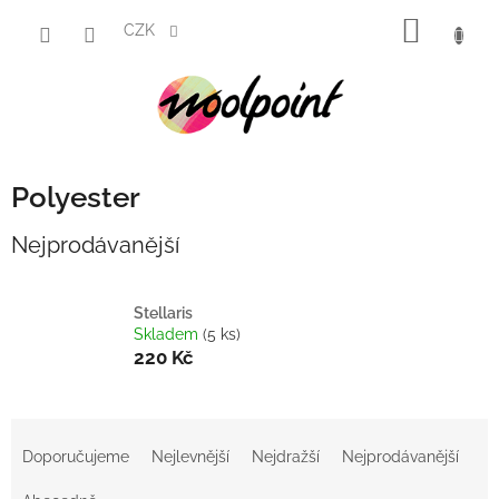
Přejít
NÁKUP
na
CZK
obsah
KOŠÍK
Polyester
Nejprodávanější
Stellaris
Skladem
(5 ks)
220 Kč
Ř
a
Doporučujeme
Nejlevnější
Nejdražší
Nejprodávanější
z