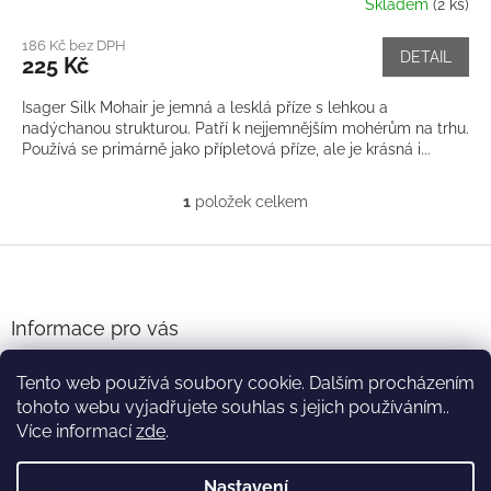
Skladem
(2 ks)
186 Kč bez DPH
DETAIL
225 Kč
Isager Silk Mohair je jemná a lesklá příze s lehkou a
nadýchanou strukturou. Patří k nejjemnějším mohérům na trhu.
Používá se primárně jako přípletová příze, ale je krásná i...
1
položek celkem
O
v
l
Z
á
á
d
p
a
a
Informace pro vás
c
t
í
Obchodní podmínky
í
p
Tento web používá soubory cookie. Dalším procházením
Podmínky ochrany osobních údajů
r
tohoto webu vyjadřujete souhlas s jejich používáním..
v
Více informací
zde
.
k
y
v
Nastavení