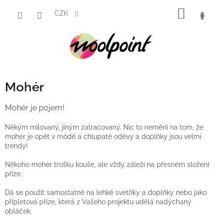
Přejít
NÁKUP
na
CZK
obsah
KOŠÍK
Mohér
Mohér je pojem!
Někým milovaný, jiným zatracovaný. Nic to nemění na tom, že
mohér je opět v módě a chlupaté oděvy a doplňky jsou velmi
trendy!
Někoho mohér trošku kouše, ale vždy záleží na přesném složení
příze.
Dá se použít samostatně na lehké svetříky a doplňky nebo jako
přípletová příze, která z Vašeho projektu udělá nadýchaný
obláček.