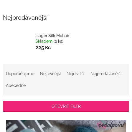
Nejprodávanější
Isager Silk Mohair
Skladem
(2 ks)
225 Kč
Ř
a
Doporučujeme
Nejlevnější
Nejdražší
Nejprodávanější
z
e
Abecedně
n
í
p
OTEVŘÍT FILTR
r
o
V
d
ý
u