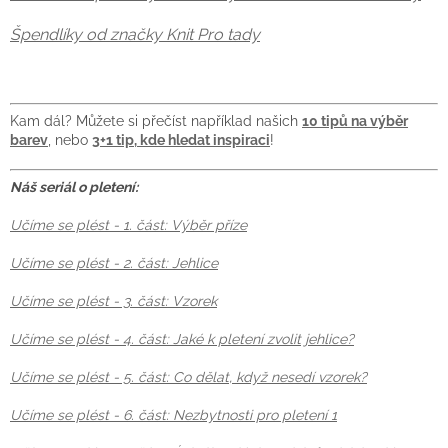
Špendlíky od značky Knit Pro tady
Kam dál? Můžete si přečíst například našich
10 tipů na výběr
barev
, nebo
3+1 tip, kde hledat inspiraci
!
Náš seriál o pletení:
Učíme se plést - 1. část: Výběr příze
Učíme se plést - 2. část: Jehlice
Učíme se plést - 3. část: Vzorek
Učíme se plést - 4. část: Jaké k pletení zvolit jehlice?
Učíme se plést - 5. část: Co dělat, když nesedí vzorek?
Učíme se plést - 6. část: Nezbytnosti pro pletení 1