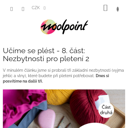
Přejít
NÁKUP
na
CZK
obsah
KOŠÍK
Učíme se plést - 8. část:
Nezbytnosti pro pletení 2
V minulém článku jsme si probrali tři základní nezbytnosti (vyjma
jehlic a vlny), které budete při pletení potřebovat.
Dnes si
posvítíme na další tři.