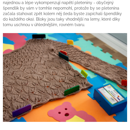
najednou a lépe vykompenzují napětí pleteniny - obyčejný
špendlík by vám v tomhle nepomohl, protože by se pletenina
začala stahovat zpět kolem něj (leda byste zapíchali špendlíky
do každého oka). Bloky jsou taky vhodnější na lemy, které díky
tomu uschnou v úhlednějším, rovném tvaru.