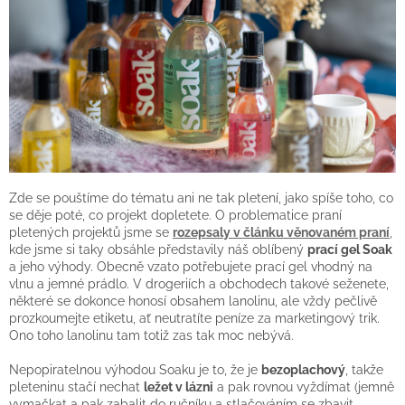
Zde se pouštíme do tématu ani ne tak pletení, jako spíše toho, co
se děje poté, co projekt dopletete. O problematice praní
pletených projektů jsme se
rozepsaly v článku věnovaném praní
,
kde jsme si taky obsáhle představily náš oblíbený
prací gel Soak
a jeho výhody. Obecně vzato potřebujete prací gel vhodný na
vlnu a jemné prádlo. V drogeriích a obchodech takové seženete,
některé se dokonce honosí obsahem lanolinu, ale vždy pečlivě
prozkoumejte etiketu, ať neutratíte peníze za marketingový trik.
Ono toho lanolinu tam totiž zas tak moc nebývá.
Nepopiratelnou výhodou Soaku je to, že je
bezoplachový
, takže
pleteninu stačí nechat
ležet v lázni
a pak rovnou vyždímat (jemně
vymačkat a pak zabalit do ručníku a stlačováním se zbavit