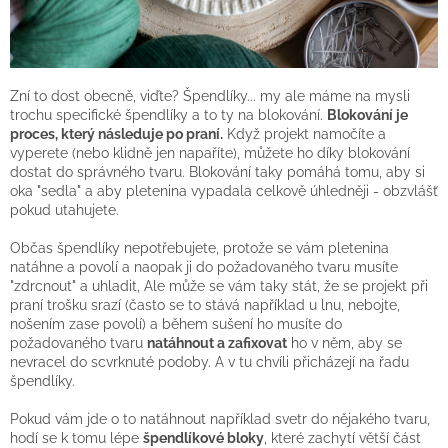
Zní to dost obecně, viďte? Špendlíky... my ale máme na mysli
trochu specifické špendlíky a to ty na blokování.
Blokování je
proces, který následuje po praní.
Když projekt namočíte a
vyperete (nebo klidně jen napaříte), můžete ho díky blokování
dostat do správného tvaru. Blokování taky pomáhá tomu, aby si
oka "sedla" a aby pletenina vypadala celkově úhledněji - obzvlášť
pokud utahujete.
Občas špendlíky nepotřebujete, protože se vám pletenina
natáhne a povolí a naopak ji do požadovaného tvaru musíte
"zdrcnout" a uhladit, Ale může se vám taky stát, že se projekt při
praní trošku srazí (často se to stává například u lnu, nebojte,
nošením zase povolí) a během sušení ho musíte do
požadovaného tvaru
natáhnout a zafixovat
ho v něm, aby se
nevracel do scvrknuté podoby. A v tu chvíli přicházejí na řadu
špendlíky.
Pokud vám jde o to natáhnout například svetr do nějakého tvaru,
hodí se k tomu lépe
špendlíkové bloky
, které zachytí větší část