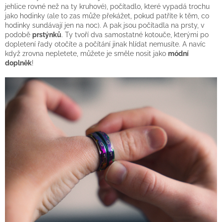
jehlice rovné než na ty kruhové), počítadlo, které vypadá trochu
jako hodinky (ale to zas může překážet, pokud patříte k těm, co
hodinky sundávají jen na noc). A pak jsou počítadla na prsty, v
podobě
prstýnků
. Ty tvoří dva samostatné kotouče, kterými po
dopletení řady otočíte a počítání jinak hlídat nemusíte. A navíc
když zrovna nepletete, můžete je směle nosit jako
módní
doplněk
!