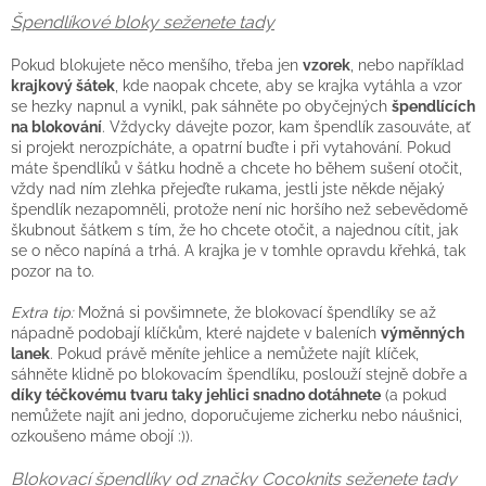
Špendlíkové bloky seženete tady
Pokud blokujete něco menšího, třeba jen
vzorek
, nebo například
krajkový šátek
, kde naopak chcete, aby se krajka vytáhla a vzor
se hezky napnul a vynikl, pak sáhněte po obyčejných
špendlících
na blokování
. Vždycky dávejte pozor, kam špendlík zasouváte, ať
si projekt nerozpícháte, a opatrní buďte i při vytahování. Pokud
máte špendlíků v šátku hodně a chcete ho během sušení otočit,
vždy nad ním zlehka přejeďte rukama, jestli jste někde nějaký
špendlík nezapomněli, protože není nic horšího než sebevědomě
škubnout šátkem s tím, že ho chcete otočit, a najednou cítit, jak
se o něco napíná a trhá. A krajka je v tomhle opravdu křehká, tak
pozor na to.
Extra tip:
Možná si povšimnete, že blokovací špendlíky se až
nápadně podobají klíčkům, které najdete v baleních
výměnných
lanek
. Pokud právě měníte jehlice a nemůžete najít klíček,
sáhněte klidně po blokovacím špendlíku, poslouží stejně dobře a
díky téčkovému tvaru taky jehlici snadno dotáhnete
(a pokud
nemůžete najít ani jedno, doporučujeme zicherku nebo náušnici,
ozkoušeno máme obojí :)).
Blokovací špendlíky od značky Cocoknits seženete tady