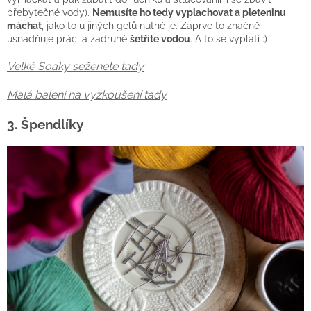
přebytečné vody).
Nemusíte ho tedy vyplachovat a pleteninu
máchat
, jako to u jiných gelů nutné je. Zaprvé to značně
usnadňuje práci a zadruhé
šetříte vodou
. A to se vyplatí :)
Velké Soaky seženete tady
Malá balení na vyzkoušení tady
3. Špendlíky