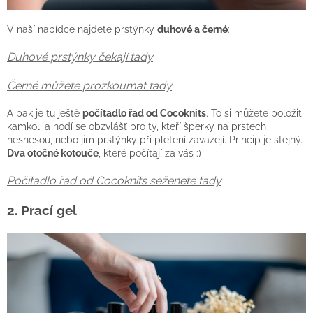
V naší nabídce najdete prstýnky
duhové a černé
:
Duhové prstýnky čekají tady
Černé můžete prozkoumat tady
A pak je tu ještě
počítadlo řad od Cocoknits
. To si můžete položit
kamkoli a hodí se obzvlášť pro ty, kteří šperky na prstech
nesnesou, nebo jim prstýnky při pletení zavazejí. Princip je stejný.
Dva otočné kotouče
, které počítají za vás :)
Počítadlo řad od Cocoknits seženete tady
2. Prací gel