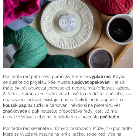
Počítadlo řad patří mezi pomůcky, které se
vyplatí mít
. Kdykoli
se pustíte do projektu, kde musíte
sledovat opakování
- ať už
máte 65krát opakovat jednu sekci, nebo ujímat/přidávat každou
8. řadu -, garantujeme vám, že v hlavě to neudržíte. Způsobů, jak
opakování sledovat, existuje mnoho. Někdo nedá dopustit na
kousek papíru
, tužku a čárkování, někdo si na pleteninu věší
značkovače
a pak neustále přepočítává řady, jestli už má
ujímat/přidávat nebo ne. A někdo má v arzenálu
počítadlo
.
Počítadla řad seženete v různých podobách. Může jít o počítadlo,
které se vyloženě nasune na jehlici (ačkoli to se hodí více na