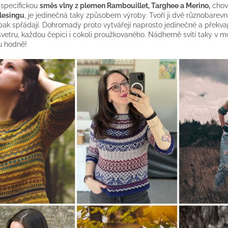
 specifickou
směs vlny z plemen
Rambouillet, Targhee a Merino,
chov
lesingu
, je jedinečná taky způsobem výroby. Tvoří ji dvě různobarevn
pak spřádají. Dohromady proto vytvářejí naprosto jedinečné a překva
svetru, každou čepici i cokoli proužkovaného. Nádherně svítí taky v m
u hodně!