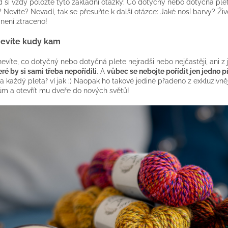
 si vždy položte tyto základní otázky: Co dotyčný nebo dotyčná plet
 Nevíte? Nevadí, tak se přesuňte k další otázce: Jaké nosí barvy? Ž
 není ztraceno!
nevíte kudy kam
evíte, co dotyčný nebo dotyčná plete nejradši nebo nejčastěji, ani z ja
eré by si sami třeba nepořídili
. A
vůbec se nebojte pořídit jen jedno 
a každý pletař ví jak :) Naopak ho takové jediné přadeno z exkluziv
ům a otevřít mu dveře do nových světů!