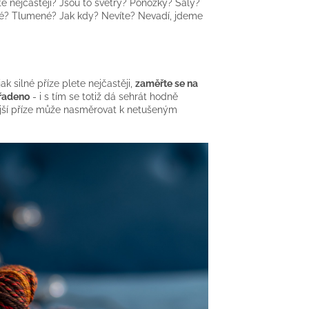
e nejčastěji? Jsou to svetry? Ponožky? Šály?
ivé? Tlumené? Jak kdy? Nevíte? Nevadí, jdeme
k silné příze plete nejčastěji,
zaměřte se na
přadeno
- i s tím se totiž dá sehrát hodně
nější příze může nasměrovat k netušeným