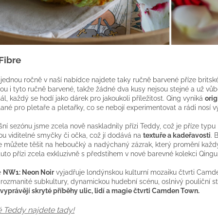
Fibre
jednou ročně v naší nabídce najdete taky ručně barvené příze brits
sou i tyto ručně barvené, takže žádné dva kusy nejsou stejné a už vůb
nál, každý se hodí jako dárek pro jakoukoli příležitost. Qing vyniká
ori
lané pro pletaře a pletařky, co se nebojí experimentovat a rádi nosí v
šní sezónu jsme zcela nově naskladnily přízi Teddy, což je příze typu 
sou viditelné smyčky či očka, což jí dodává na
textuře a kadeřavosti
. 
e můžete těšit na
heboučký a nadýchaný zázrak
, který promění každ
to přízi zcela exkluzivně s předstihem v nové barevné kolekci Qingu
e
NW1: Neon Noir
vyjadřuje londýnskou kulturní mozaiku čtvrti Camden
, rozmanité subkultury, dynamickou hudební scénu, oslnivý pouliční st
vyprávějí skryté příběhy ulic, lidí a magie čtvrti Camden Town.
 Teddy najdete tady!