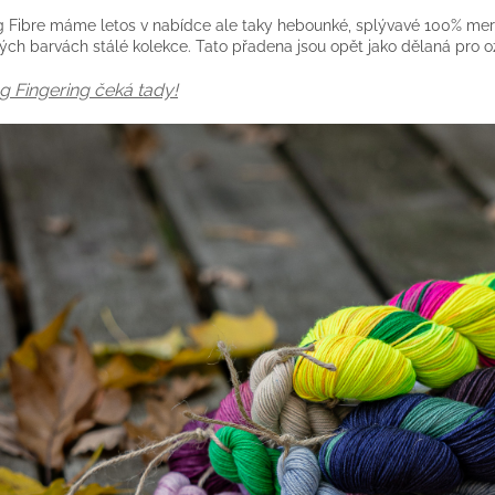
 Fibre máme letos v nabídce ale taky hebounké, splývavé 100% merin
ých barvách stálé kolekce. Tato přadena jsou opět jako dělaná pro oží
g Fingering čeká tady!