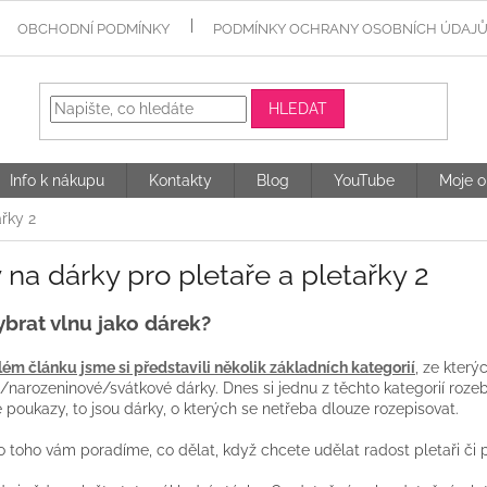
OBCHODNÍ PODMÍNKY
PODMÍNKY OCHRANY OSOBNÍCH ÚDAJ
HLEDAT
Info k nákupu
Kontakty
Blog
YouTube
Moje o
ařky 2
 na dárky pro pletaře a pletařky 2
ybrat vlnu jako dárek?
ém článku jsme si představili několik základních kategorií
, ze který
/narozeninové/svátkové dárky. Dnes si jednu z těchto kategorií roze
 poukazy, to jsou dárky, o kterých se netřeba dlouze rozepisovat.
 toho vám poradíme, co dělat, když chcete udělat radost pletaři či pl