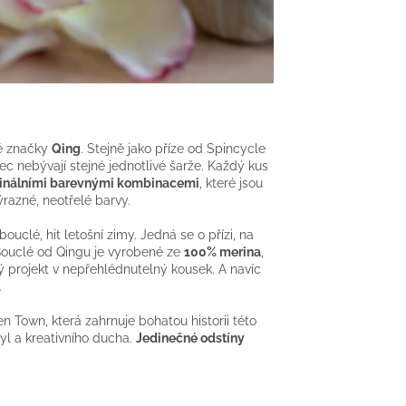
ké značky
Qing
. Stejně jako příze od Spincycle
ec nebývají stejné jednotlivé šarže. Každý kus
ginálními barevnými kombinacemi
, které jsou
ýrazné, neotřelé barvy.
bouclé, hit letošní zimy.
Jedná se o přízi, na
Bouclé od Qingu je vyrobené ze
100% merina
,
ý projekt v nepřehlédnutelný kousek. A navíc
.
 Town, která zahrnuje bohatou historii této
yl a kreativního ducha.
Jedinečné odstíny