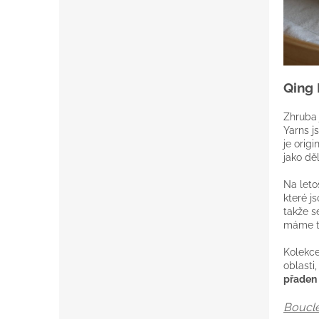
Qing 
Zhruba 
Yarns j
je origi
jako dě
Na leto
které j
takže s
máme tu
Kolekc
oblasti
přaden 
Bouclé