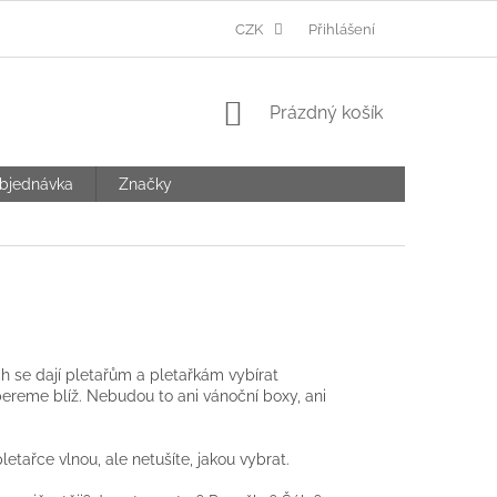
Ů
CZK
Přihlášení
NÁKUPNÍ
Prázdný košík
KOŠÍK
bjednávka
Značky
ch se dají pletařům a pletařkám vybírat
bereme blíž. Nebudou to ani vánoční boxy, ani
etařce vlnou, ale netušíte, jakou vybrat.