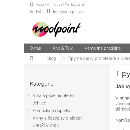
Přejít
+420775339271 (Po-So 10-16
na
hodin)
info@woolpoint.cz
obsah
O nás
Knit & Talk
Kamenná prodejna
Domů
Blog
Tipy na dárky pro pletaře a plet
P
Tipy
o
Přeskočit
s
Kategorie
kategorie
Jak v
t
r
Vlna a příze na pletení
V
minul
a
Jehlice
vánoční
n
dárkové
Pomůcky a doplňky
n
í
Knihy a časopisy o pletení
Namísto
p
ZBOŽÍ V AKCI