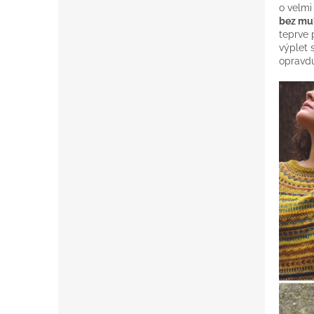
o velmi
bez mu
teprve 
výplet 
opravd