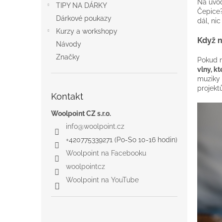
a
Na úvod
TIPY NA DÁRKY
n
Čepice?
Dárkové poukazy
dál, nic
e
Kurzy a workshopy
l
Když 
Návody
Značky
Pokud n
vlny, kt
muziky 
projekt
Kontakt
Woolpoint CZ s.r.o.
info
@
woolpoint.cz
+420775339271 (Po-So 10-16 hodin)
Woolpoint na Facebooku
woolpointcz
Woolpoint na YouTube