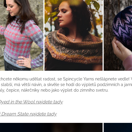
hcete někomu udělat radost, se Spincycle Yarns nešlápnete vedle!
 slabší, má větší návin, a skvěle se hodí do výpletů podzimních a jarn
ály, čepice, nákrčníky nebo jako výplet do zimního svetru.
Dyed in the Wool najdete tady
ší Dream State najdete tady