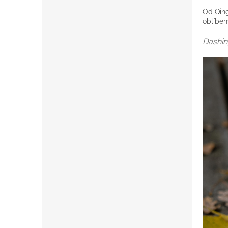
Od Qing
oblíben
Dashin