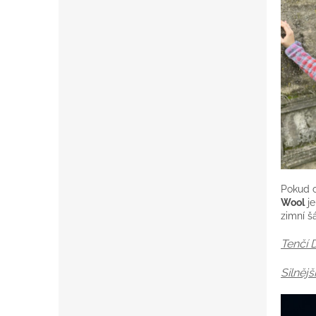
Pokud c
Wool
je
zimní š
Tenčí 
Silněj