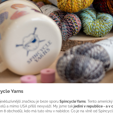
ycle Yarns
jexkluzivnější značkou je beze sporu
Spincycle Yarns
. Tento americký
elů a mimo USA příliš nevyváží. My jsme tak
jediní v republice - a v
jen 8 obchodů), kdo má tuto vlnu v nabídce. Co je na vlně od Spincycl