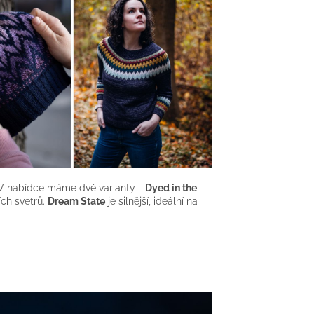
 V nabídce máme dvě varianty -
Dyed in the
ích svetrů.
Dream State
je silnější, ideální na